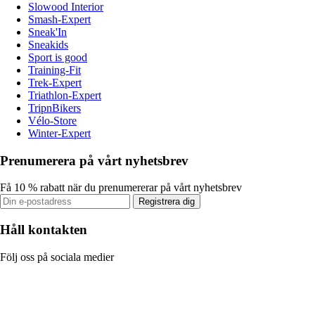
Slowood Interior
Smash-Expert
Sneak'In
Sneakids
Sport is good
Training-Fit
Trek-Expert
Triathlon-Expert
TripnBikers
Vélo-Store
Winter-Expert
Prenumerera på vårt nyhetsbrev
Få 10 % rabatt när du prenumererar på vårt nyhetsbrev
Registrera dig
Håll kontakten
Följ oss på sociala medier