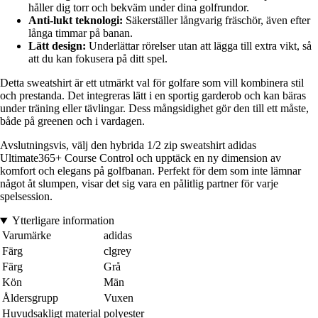
håller dig torr och bekväm under dina golfrundor.
Anti-lukt teknologi:
Säkerställer långvarig fräschör, även efter
långa timmar på banan.
Lätt design:
Underlättar rörelser utan att lägga till extra vikt, så
att du kan fokusera på ditt spel.
Detta sweatshirt är ett utmärkt val för golfare som vill kombinera stil
och prestanda. Det integreras lätt i en sportig garderob och kan bäras
under träning eller tävlingar. Dess mångsidighet gör den till ett måste,
både på greenen och i vardagen.
Avslutningsvis, välj den hybrida 1/2 zip sweatshirt adidas
Ultimate365+ Course Control och upptäck en ny dimension av
komfort och elegans på golfbanan. Perfekt för dem som inte lämnar
något åt slumpen, visar det sig vara en pålitlig partner för varje
spelsession.
Ytterligare information
Varumärke
adidas
Färg
clgrey
Färg
Grå
Kön
Män
Åldersgrupp
Vuxen
Huvudsakligt material
polyester