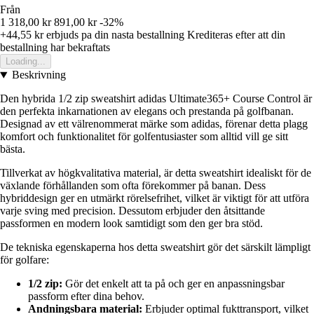
Från
1 318,00 kr
891,00 kr
-32%
+44,55 kr
erbjuds pa din nasta bestallning
Krediteras efter att din
bestallning har bekraftats
Loading...
Beskrivning
Den hybrida 1/2 zip sweatshirt adidas Ultimate365+ Course Control är
den perfekta inkarnationen av elegans och prestanda på golfbanan.
Designad av ett välrenommerat märke som adidas, förenar detta plagg
komfort och funktionalitet för golfentusiaster som alltid vill ge sitt
bästa.
Tillverkat av högkvalitativa material, är detta sweatshirt idealiskt för de
växlande förhållanden som ofta förekommer på banan. Dess
hybriddesign ger en utmärkt rörelsefrihet, vilket är viktigt för att utföra
varje sving med precision. Dessutom erbjuder den åtsittande
passformen en modern look samtidigt som den ger bra stöd.
De tekniska egenskaperna hos detta sweatshirt gör det särskilt lämpligt
för golfare:
1/2 zip:
Gör det enkelt att ta på och ger en anpassningsbar
passform efter dina behov.
Andningsbara material:
Erbjuder optimal fukttransport, vilket