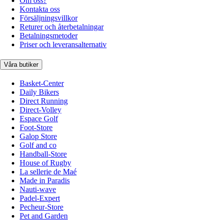
Om oss?
Kontakta oss
Försäljningsvillkor
Returer och återbetalningar
Betalningsmetoder
Priser och leveransalternativ
Våra butiker
Basket-Center
Daily Bikers
Direct Running
Direct-Volley
Espace Golf
Foot-Store
Galop Store
Golf and co
Handball-Store
House of Rugby
La sellerie de Maé
Made in Paradis
Nauti-wave
Padel-Expert
Pecheur-Store
Pet and Garden