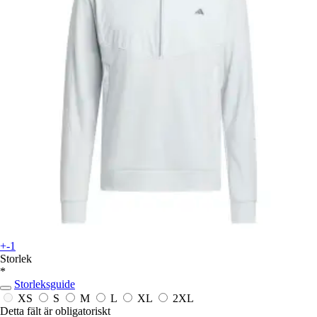
+-1
Storlek
*
Storleksguide
XS
S
M
L
XL
2XL
Detta fält är obligatoriskt