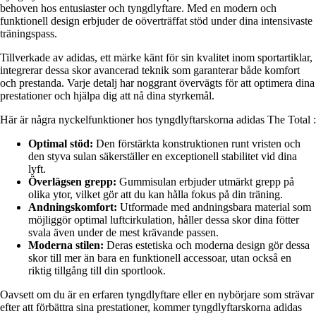
behoven hos entusiaster och tyngdlyftare. Med en modern och
funktionell design erbjuder de oöverträffat stöd under dina intensivaste
träningspass.
Tillverkade av adidas, ett märke känt för sin kvalitet inom sportartiklar,
integrerar dessa skor avancerad teknik som garanterar både komfort
och prestanda. Varje detalj har noggrant övervägts för att optimera dina
prestationer och hjälpa dig att nå dina styrkemål.
Här är några nyckelfunktioner hos tyngdlyftarskorna adidas The Total :
Optimal stöd:
Den förstärkta konstruktionen runt vristen och
den styva sulan säkerställer en exceptionell stabilitet vid dina
lyft.
Överlägsen grepp:
Gummisulan erbjuder utmärkt grepp på
olika ytor, vilket gör att du kan hålla fokus på din träning.
Andningskomfort:
Utformade med andningsbara material som
möjliggör optimal luftcirkulation, håller dessa skor dina fötter
svala även under de mest krävande passen.
Moderna stilen:
Deras estetiska och moderna design gör dessa
skor till mer än bara en funktionell accessoar, utan också en
riktig tillgång till din sportlook.
Oavsett om du är en erfaren tyngdlyftare eller en nybörjare som strävar
efter att förbättra sina prestationer, kommer tyngdlyftarskorna adidas