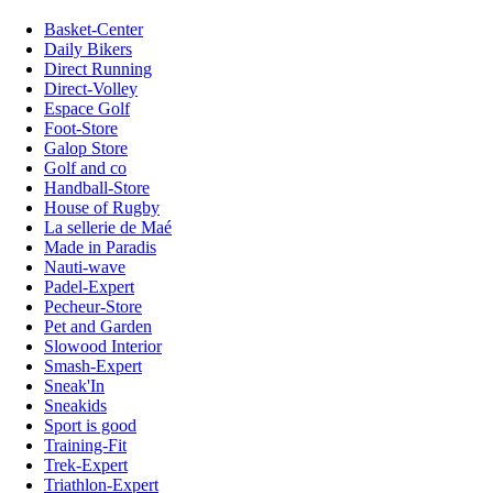
Basket-Center
Daily Bikers
Direct Running
Direct-Volley
Espace Golf
Foot-Store
Galop Store
Golf and co
Handball-Store
House of Rugby
La sellerie de Maé
Made in Paradis
Nauti-wave
Padel-Expert
Pecheur-Store
Pet and Garden
Slowood Interior
Smash-Expert
Sneak'In
Sneakids
Sport is good
Training-Fit
Trek-Expert
Triathlon-Expert