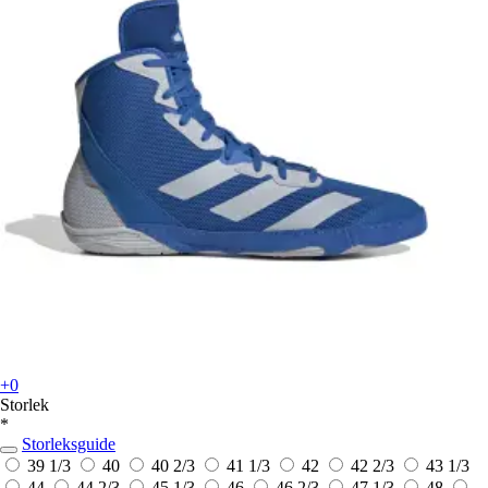
+0
Storlek
*
Storleksguide
39 1/3
40
40 2/3
41 1/3
42
42 2/3
43 1/3
44
44 2/3
45 1/3
46
46 2/3
47 1/3
48