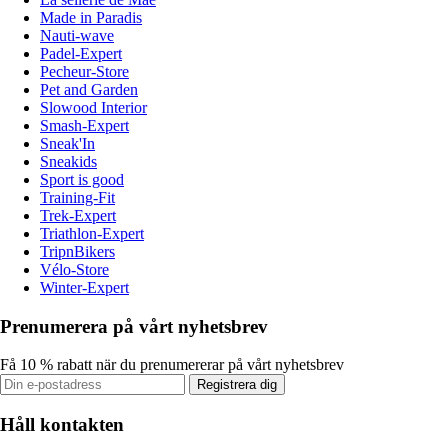
Made in Paradis
Nauti-wave
Padel-Expert
Pecheur-Store
Pet and Garden
Slowood Interior
Smash-Expert
Sneak'In
Sneakids
Sport is good
Training-Fit
Trek-Expert
Triathlon-Expert
TripnBikers
Vélo-Store
Winter-Expert
Prenumerera på vårt nyhetsbrev
Få 10 % rabatt när du prenumererar på vårt nyhetsbrev
Registrera dig
Håll kontakten