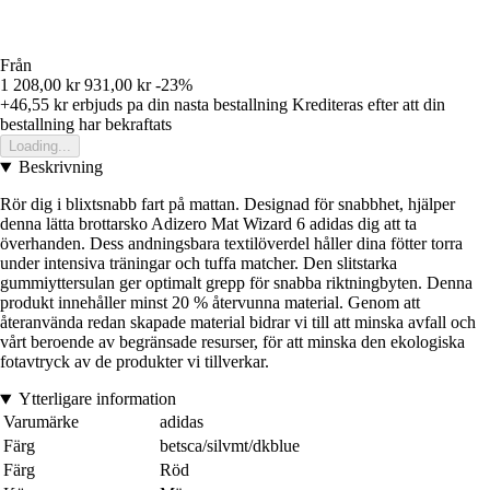
Från
1 208,00 kr
931,00 kr
-23%
+46,55 kr
erbjuds pa din nasta bestallning
Krediteras efter att din
bestallning har bekraftats
Loading...
Beskrivning
Rör dig i blixtsnabb fart på mattan. Designad för snabbhet, hjälper
denna lätta brottarsko Adizero Mat Wizard 6 adidas dig att ta
överhanden. Dess andningsbara textilöverdel håller dina fötter torra
under intensiva träningar och tuffa matcher. Den slitstarka
gummiyttersulan ger optimalt grepp för snabba riktningbyten. Denna
produkt innehåller minst 20 % återvunna material. Genom att
återanvända redan skapade material bidrar vi till att minska avfall och
vårt beroende av begränsade resurser, för att minska den ekologiska
fotavtryck av de produkter vi tillverkar.
Ytterligare information
Varumärke
adidas
Färg
betsca/silvmt/dkblue
Färg
Röd