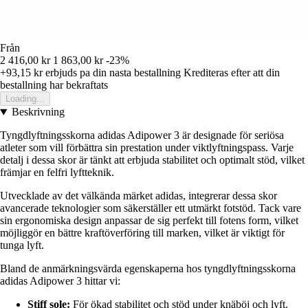
Från
2 416,00 kr
1 863,00 kr
-23%
+93,15 kr
erbjuds pa din nasta bestallning
Krediteras efter att din
bestallning har bekraftats
Loading...
Beskrivning
Tyngdlyftningsskorna adidas Adipower 3 är designade för seriösa
atleter som vill förbättra sin prestation under viktlyftningspass. Varje
detalj i dessa skor är tänkt att erbjuda stabilitet och optimalt stöd, vilket
främjar en felfri lyftteknik.
Utvecklade av det välkända märket adidas, integrerar dessa skor
avancerade teknologier som säkerställer ett utmärkt fotstöd. Tack vare
sin ergonomiska design anpassar de sig perfekt till fotens form, vilket
möjliggör en bättre kraftöverföring till marken, vilket är viktigt för
tunga lyft.
Bland de anmärkningsvärda egenskaperna hos tyngdlyftningsskorna
adidas Adipower 3 hittar vi:
Stiff sole:
För ökad stabilitet och stöd under knäböj och lyft.