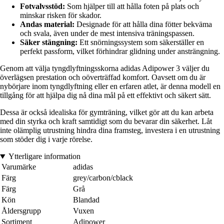
Fotvalvsstöd:
Som hjälper till att hålla foten på plats och
minskar risken för skador.
Andas material:
Designade för att hålla dina fötter bekväma
och svala, även under de mest intensiva träningspassen.
Säker stängning:
Ett snörningssystem som säkerställer en
perfekt passform, vilket förhindrar glidning under ansträngning.
Genom att välja tyngdlyftningsskorna adidas Adipower 3 väljer du
överlägsen prestation och oöverträffad komfort. Oavsett om du är
nybörjare inom tyngdlyftning eller en erfaren atlet, är denna modell en
tillgång för att hjälpa dig nå dina mål på ett effektivt och säkert sätt.
Dessa är också idealiska för gymträning, vilket gör att du kan arbeta
med din styrka och kraft samtidigt som du bevarar din säkerhet. Låt
inte olämplig utrustning hindra dina framsteg, investera i en utrustning
som stöder dig i varje rörelse.
Ytterligare information
Varumärke
adidas
Färg
grey/carbon/cblack
Färg
Grå
Kön
Blandad
Åldersgrupp
Vuxen
Sortiment
Adipower