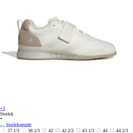
+3
Storlek
*
Storleksguide
37 1/3
38 2/3
42
42 2/3
43 1/3
44
44 2/3