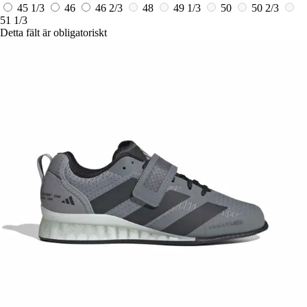
45 1/3
46
46 2/3
48
49 1/3
50
50 2/3
51 1/3
Detta fält är obligatoriskt