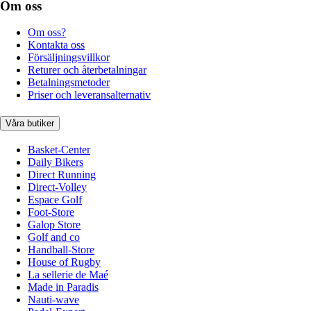
Om oss
Om oss?
Kontakta oss
Försäljningsvillkor
Returer och återbetalningar
Betalningsmetoder
Priser och leveransalternativ
Våra butiker
Basket-Center
Daily Bikers
Direct Running
Direct-Volley
Espace Golf
Foot-Store
Galop Store
Golf and co
Handball-Store
House of Rugby
La sellerie de Maé
Made in Paradis
Nauti-wave