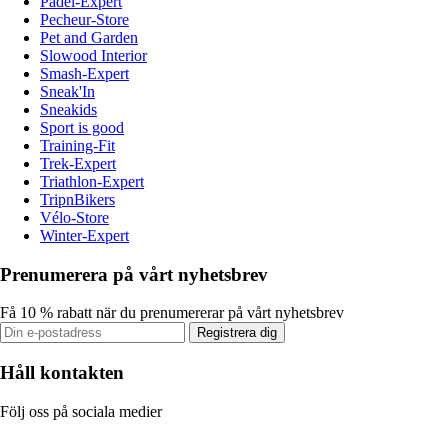
Padel-Expert
Pecheur-Store
Pet and Garden
Slowood Interior
Smash-Expert
Sneak'In
Sneakids
Sport is good
Training-Fit
Trek-Expert
Triathlon-Expert
TripnBikers
Vélo-Store
Winter-Expert
Prenumerera på vårt nyhetsbrev
Få 10 % rabatt när du prenumererar på vårt nyhetsbrev
Registrera dig
Håll kontakten
Följ oss på sociala medier