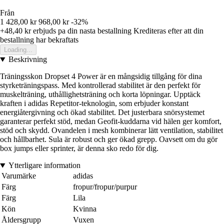
Från
1 428,00 kr
968,00 kr
-32%
+48,40 kr
erbjuds pa din nasta bestallning
Krediteras efter att din
bestallning har bekraftats
Loading...
Beskrivning
Träningsskon Dropset 4 Power är en mångsidig tillgång för dina
styrketräningspass. Med kontrollerad stabilitet är den perfekt för
muskelträning, uthållighetsträning och korta löpningar. Upptäck
kraften i adidas Repetitor-teknologin, som erbjuder konstant
energiåtergivning och ökad stabilitet. Det justerbara snörsystemet
garanterar perfekt stöd, medan Geofit-kuddarna vid hälen ger komfort,
stöd och skydd. Ovandelen i mesh kombinerar lätt ventilation, stabilitet
och hållbarhet. Sula är robust och ger ökad grepp. Oavsett om du gör
box jumps eller sprinter, är denna sko redo för dig.
Ytterligare information
Varumärke
adidas
Färg
fropur/fropur/purpur
Färg
Lila
Kön
Kvinna
Åldersgrupp
Vuxen