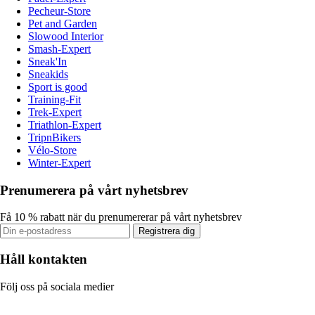
Pecheur-Store
Pet and Garden
Slowood Interior
Smash-Expert
Sneak'In
Sneakids
Sport is good
Training-Fit
Trek-Expert
Triathlon-Expert
TripnBikers
Vélo-Store
Winter-Expert
Prenumerera på vårt nyhetsbrev
Få 10 % rabatt när du prenumererar på vårt nyhetsbrev
Registrera dig
Håll kontakten
Följ oss på sociala medier