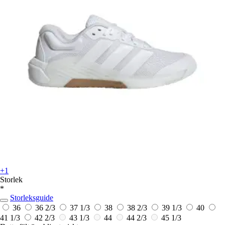
+1
Storlek
*
Storleksguide
36
36 2/3
37 1/3
38
38 2/3
39 1/3
40
41 1/3
42 2/3
43 1/3
44
44 2/3
45 1/3