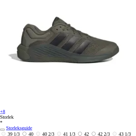
+8
Storlek
*
Storleksguide
39 1/3
40
40 2/3
41 1/3
42
42 2/3
43 1/3