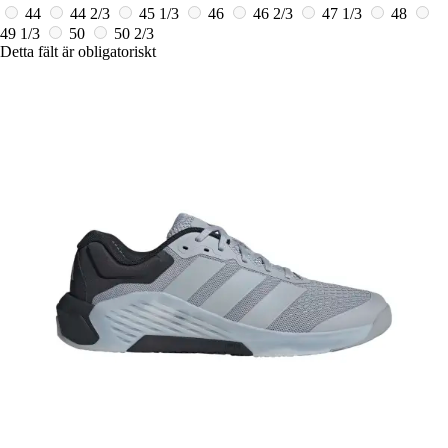
44
44 2/3
45 1/3
46
46 2/3
47 1/3
48
49 1/3
50
50 2/3
Detta fält är obligatoriskt