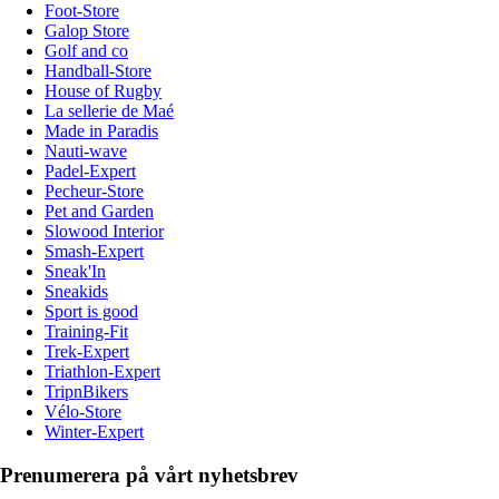
Foot-Store
Galop Store
Golf and co
Handball-Store
House of Rugby
La sellerie de Maé
Made in Paradis
Nauti-wave
Padel-Expert
Pecheur-Store
Pet and Garden
Slowood Interior
Smash-Expert
Sneak'In
Sneakids
Sport is good
Training-Fit
Trek-Expert
Triathlon-Expert
TripnBikers
Vélo-Store
Winter-Expert
Prenumerera på vårt nyhetsbrev