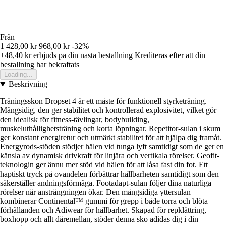
Från
1 428,00 kr
968,00 kr
-32%
+48,40 kr
erbjuds pa din nasta bestallning
Krediteras efter att din
bestallning har bekraftats
Loading...
Beskrivning
Träningsskon Dropset 4 är ett måste för funktionell styrketräning.
Mångsidig, den ger stabilitet och kontrollerad explosivitet, vilket gör
den idealisk för fitness-tävlingar, bodybuilding,
muskeluthållighetsträning och korta löpningar. Repetitor-sulan i skum
ger konstant energiretur och utmärkt stabilitet för att hjälpa dig framåt.
Energyrods-stöden stödjer hälen vid tunga lyft samtidigt som de ger en
känsla av dynamisk drivkraft för linjära och vertikala rörelser. Geofit-
teknologin ger ännu mer stöd vid hälen för att låsa fast din fot. Ett
haptiskt tryck på ovandelen förbättrar hållbarheten samtidigt som den
säkerställer andningsförmåga. Footadapt-sulan följer dina naturliga
rörelser när ansträngningen ökar. Den mångsidiga yttersulan
kombinerar Continental™ gummi för grepp i både torra och blöta
förhållanden och Adiwear för hållbarhet. Skapad för repklättring,
boxhopp och allt däremellan, stöder denna sko adidas dig i din