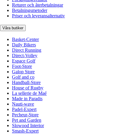
Returer och återbetalningar
Betalningsmetoder
Priser och leveransalternativ
Våra butiker
Basket-Center
Daily Bikers
Direct Running
Direct-Volley
Espace Golf
Foot-Store
Galop Store
Golf and co
Handball-Store
House of Rugby
La sellerie de Maé
Made in Paradis
Nauti-wave
Padel-Expert
Pecheur-Store
Pet and Garden
Slowood Interior
Smash-Expert