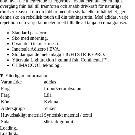
hög nivå. De integrerade Energyrods i ovandelen tillåter en mjuk
övergång från häl till framfoten och snabb drivkraft för naturliga
rörelser. Oavsett om du jobbar med din styrka eller uthållighet, ger
denna sko en rebellisk touch till din träningsrutin. Med adidas, varje
repetition och varje kilometer är ett tillfälle att tänja på dina gränser.
Standard passform.
Sko med snörning.
Ovan del i teknisk mesh.
Innersula Adizero i EVA.
Stötdämpande mellanlägg LIGHTSTRIKEPRO.
Yttersula Lighttraxion i gummi från Continental™.
CLIMACOOL-teknologi.
Ytterligare information
Varumärke
adidas
Färg
fropur/zeromt/solpur
Färg
Lila
Kön
Kvinna
Åldersgrupp
Vuxen
Huvudsakligt material
Syntetiskt material / textil
Sula
slitstark gummi
Loading...
Loading...