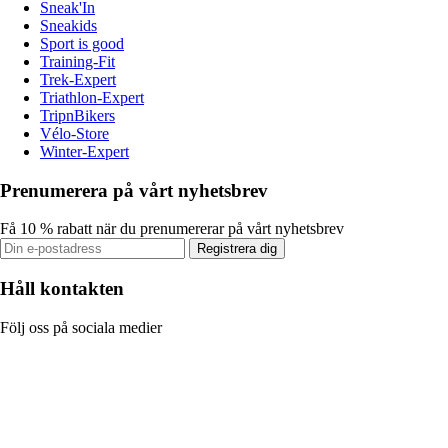
Sneak'In
Sneakids
Sport is good
Training-Fit
Trek-Expert
Triathlon-Expert
TripnBikers
Vélo-Store
Winter-Expert
Prenumerera på vårt nyhetsbrev
Få 10 % rabatt när du prenumererar på vårt nyhetsbrev
Registrera dig
Håll kontakten
Följ oss på sociala medier