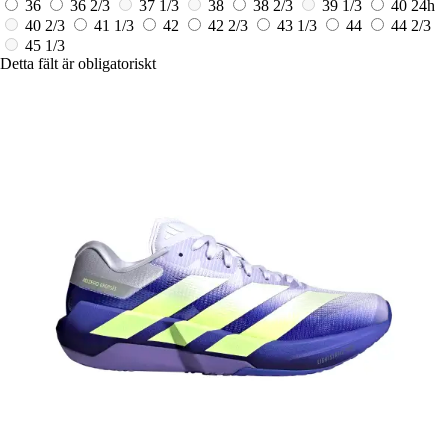
36
36 2/3
37 1/3
38
38 2/3
39 1/3
40
24h
40 2/3
41 1/3
42
42 2/3
43 1/3
44
44 2/3
45 1/3
Detta fält är obligatoriskt