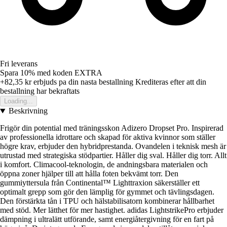
Fri leverans
Spara 10%
med koden
EXTRA
+82,35 kr
erbjuds pa din nasta bestallning
Krediteras efter att din
bestallning har bekraftats
Loading...
Beskrivning
Frigör din potential med träningsskon Adizero Dropset Pro. Inspirerad
av professionella idrottare och skapad för aktiva kvinnor som ställer
högre krav, erbjuder den hybridprestanda. Ovandelen i teknisk mesh är
utrustad med strategiska stödpartier. Håller dig sval. Håller dig torr. Allt
i komfort. Climacool-teknologin, de andningsbara materialen och
öppna zoner hjälper till att hålla foten bekvämt torr. Den
gummiyttersula från Continental™ Lighttraxion säkerställer ett
optimalt grepp som gör den lämplig för gymmet och tävlingsdagen.
Den förstärkta tån i TPU och hälstabilisatorn kombinerar hållbarhet
med stöd. Mer lätthet för mer hastighet. adidas LightstrikePro erbjuder
dämpning i ultralätt utförande, samt energiåtergivning för en fart på