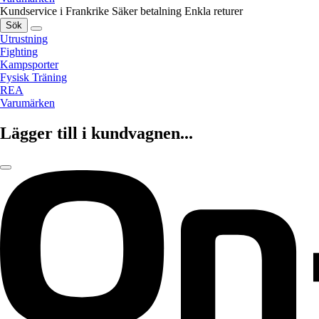
Kundservice i Frankrike
Säker betalning
Enkla returer
Sök
Utrustning
Fighting
Kampsporter
Fysisk Träning
REA
Varumärken
Lägger till i kundvagnen...