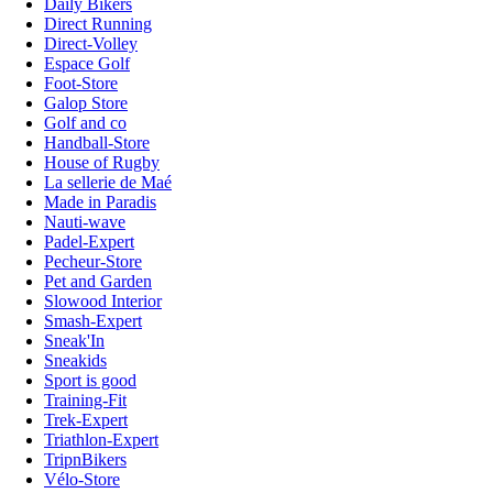
Daily Bikers
Direct Running
Direct-Volley
Espace Golf
Foot-Store
Galop Store
Golf and co
Handball-Store
House of Rugby
La sellerie de Maé
Made in Paradis
Nauti-wave
Padel-Expert
Pecheur-Store
Pet and Garden
Slowood Interior
Smash-Expert
Sneak'In
Sneakids
Sport is good
Training-Fit
Trek-Expert
Triathlon-Expert
TripnBikers
Vélo-Store