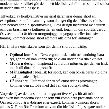
modern estetik, vilket gör det till ett idealiskt val för dem som vill sticka
ut under sina träningspass.
Tillverkad av högkvalitativa material garanterar denna short en
exceptionell komfort samtidigt som den ger dig den frihet av rörelse
som behövs för din sportutövning. Dess design inspirerad av naturen
och den brasilianska kulturen ger en unik touch till din sportgarderob.
Oavsett om det är för en morgonjogg, ett yogapass eller intensiv
träning, kommer denna short att möta alla dina förväntningar.
Här är några egenskaper som gör denna short oumbärlig:
Optimal komfort
: Dess ergonomiska snitt och andningsbara
tyg gör att du kan känna dig bekväm under hela din aktivitet.
Modern design
: Inspirerad av livfulla mönster, ger den en frisk
touch till dina träningsoutfits.
Mångsidighet
: Idealisk för sport, kan den också bäras vid dina
avslappnade utflykter.
Hållbarhet
: Utformad för att stå emot tidens prövningar,
kommer den att följa med dig i all din sportaktivitet.
Varje detalj av denna short har noggrant övervägts för att möta
behoven hos moderna kvinnor som vill kombinera prestanda och stil.
Oavsett om du är nybörjare eller expert, kommer kvinnors shorts
adidas X Farm Rio Premium att vara din idealiska följeslagare under