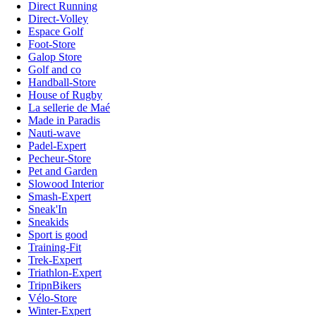
Direct Running
Direct-Volley
Espace Golf
Foot-Store
Galop Store
Golf and co
Handball-Store
House of Rugby
La sellerie de Maé
Made in Paradis
Nauti-wave
Padel-Expert
Pecheur-Store
Pet and Garden
Slowood Interior
Smash-Expert
Sneak'In
Sneakids
Sport is good
Training-Fit
Trek-Expert
Triathlon-Expert
TripnBikers
Vélo-Store
Winter-Expert