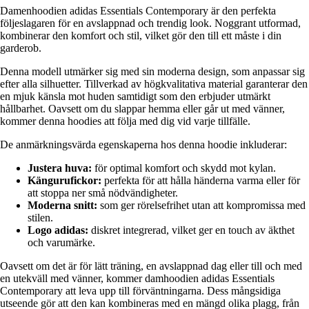
Damenhoodien adidas Essentials Contemporary är den perfekta
följeslagaren för en avslappnad och trendig look. Noggrant utformad,
kombinerar den komfort och stil, vilket gör den till ett måste i din
garderob.
Denna modell utmärker sig med sin moderna design, som anpassar sig
efter alla silhuetter. Tillverkad av högkvalitativa material garanterar den
en mjuk känsla mot huden samtidigt som den erbjuder utmärkt
hållbarhet. Oavsett om du slappar hemma eller går ut med vänner,
kommer denna hoodies att följa med dig vid varje tillfälle.
De anmärkningsvärda egenskaperna hos denna hoodie inkluderar:
Justera huva:
för optimal komfort och skydd mot kylan.
Kängurufickor:
perfekta för att hålla händerna varma eller för
att stoppa ner små nödvändigheter.
Moderna snitt:
som ger rörelsefrihet utan att kompromissa med
stilen.
Logo adidas:
diskret integrerad, vilket ger en touch av äkthet
och varumärke.
Oavsett om det är för lätt träning, en avslappnad dag eller till och med
en utekväll med vänner, kommer damhoodien adidas Essentials
Contemporary att leva upp till förväntningarna. Dess mångsidiga
utseende gör att den kan kombineras med en mängd olika plagg, från