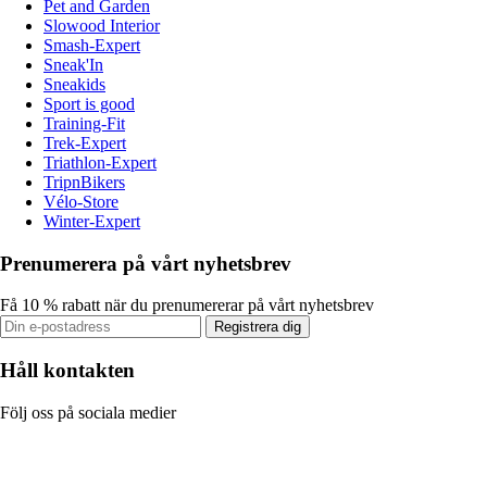
Pet and Garden
Slowood Interior
Smash-Expert
Sneak'In
Sneakids
Sport is good
Training-Fit
Trek-Expert
Triathlon-Expert
TripnBikers
Vélo-Store
Winter-Expert
Prenumerera på vårt nyhetsbrev
Få 10 % rabatt när du prenumererar på vårt nyhetsbrev
Registrera dig
Håll kontakten
Följ oss på sociala medier