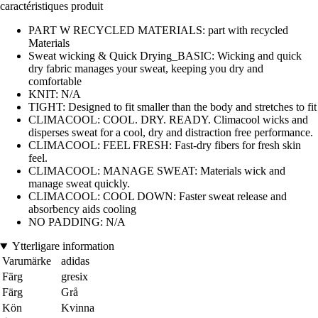
caractéristiques produit
PART W RECYCLED MATERIALS: part with recycled
Materials
Sweat wicking & Quick Drying_BASIC: Wicking and quick
dry fabric manages your sweat, keeping you dry and
comfortable
KNIT: N/A
TIGHT: Designed to fit smaller than the body and stretches to fit
CLIMACOOL: COOL. DRY. READY. Climacool wicks and
disperses sweat for a cool, dry and distraction free performance.
CLIMACOOL: FEEL FRESH: Fast-dry fibers for fresh skin
feel.
CLIMACOOL: MANAGE SWEAT: Materials wick and
manage sweat quickly.
CLIMACOOL: COOL DOWN: Faster sweat release and
absorbency aids cooling
NO PADDING: N/A
Ytterligare information
Varumärke
adidas
Färg
gresix
Färg
Grå
Kön
Kvinna