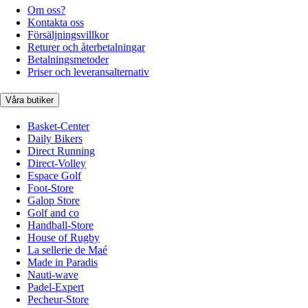
Om oss?
Kontakta oss
Försäljningsvillkor
Returer och återbetalningar
Betalningsmetoder
Priser och leveransalternativ
Våra butiker
Basket-Center
Daily Bikers
Direct Running
Direct-Volley
Espace Golf
Foot-Store
Galop Store
Golf and co
Handball-Store
House of Rugby
La sellerie de Maé
Made in Paradis
Nauti-wave
Padel-Expert
Pecheur-Store