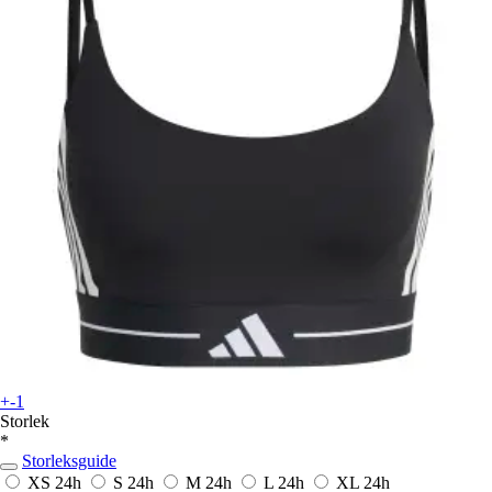
+-1
Storlek
*
Storleksguide
XS
24h
S
24h
M
24h
L
24h
XL
24h