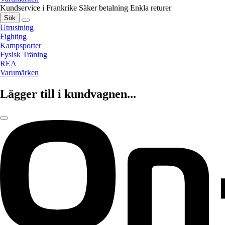
Kundservice i Frankrike
Säker betalning
Enkla returer
Sök
Utrustning
Fighting
Kampsporter
Fysisk Träning
REA
Varumärken
Lägger till i kundvagnen...