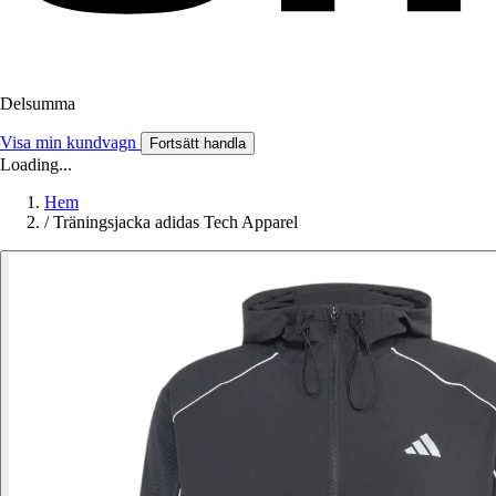
Delsumma
Visa min kundvagn
Fortsätt handla
Loading...
Hem
/
Träningsjacka adidas Tech Apparel