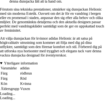
denna dunsjacka lätt att ta hand om.
Förutom sina tekniska prestationer, utmärker sig dunsjackan Helionic
med sin moderna Estetik. Oavsett om det är för en vandring i bergen
eller en promenad i staden, anpassar den sig efter alla behov och olika
miljöer. De genomtänkta detaljerna och den aktuella designen passar
perfekt med vandringskläder samtidigt som de ger en uppskattad touch
av femininitet.
Att välja dunsjackan för kvinnor adidas Helionic är att satsa på
högkvalitativ utrustning som kommer att följa med dig på dina
utflykter, samtidigt som den förenar komfort och stil. Förbered dig på
att utforska nya horisonter med trygghet och elegans tack vare denna
vackra dunsjacka designad för äventyrerskor.
Ytterligare information
Varumärke
adidas
Färg
rödbrun
Färg
Röd
Kön
Kvinna
Åldersgrupp
Vuxen
Loading...
Loading...