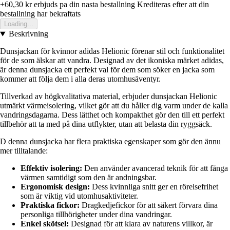
+60,30 kr
erbjuds pa din nasta bestallning
Krediteras efter att din
bestallning har bekraftats
Loading...
Beskrivning
Dunsjackan för kvinnor adidas Helionic förenar stil och funktionalitet
för de som älskar att vandra. Designad av det ikoniska märket adidas,
är denna dunsjacka ett perfekt val för dem som söker en jacka som
kommer att följa dem i alla deras utomhusäventyr.
Tillverkad av högkvalitativa material, erbjuder dunsjackan Helionic
utmärkt värmeisolering, vilket gör att du håller dig varm under de kalla
vandringsdagarna. Dess lätthet och kompakthet gör den till ett perfekt
tillbehör att ta med på dina utflykter, utan att belasta din ryggsäck.
D denna dunsjacka har flera praktiska egenskaper som gör den ännu
mer tilltalande:
Effektiv isolering:
Den använder avancerad teknik för att fånga
värmen samtidigt som den är andningsbar.
Ergonomisk design:
Dess kvinnliga snitt ger en rörelsefrihet
som är viktig vid utomhusaktiviteter.
Praktiska fickor:
Dragkedjefickor för att säkert förvara dina
personliga tillhörigheter under dina vandringar.
Enkel skötsel:
Designad för att klara av naturens villkor, är