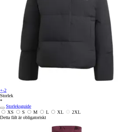
+-2
Storlek
*
Storleksguide
XS
S
M
L
XL
2XL
Detta fält är obligatoriskt