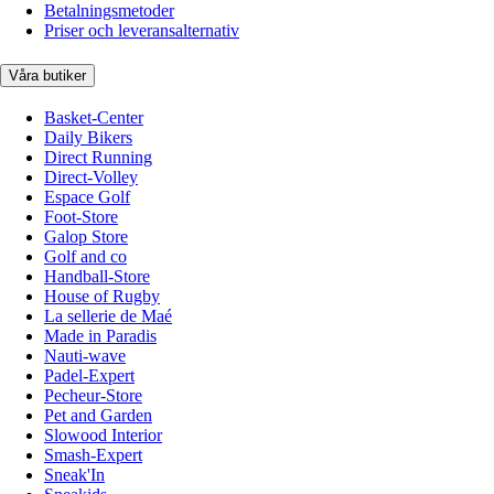
Betalningsmetoder
Priser och leveransalternativ
Våra butiker
Basket-Center
Daily Bikers
Direct Running
Direct-Volley
Espace Golf
Foot-Store
Galop Store
Golf and co
Handball-Store
House of Rugby
La sellerie de Maé
Made in Paradis
Nauti-wave
Padel-Expert
Pecheur-Store
Pet and Garden
Slowood Interior
Smash-Expert
Sneak'In