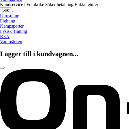
Kundservice i Frankrike
Säker betalning
Enkla returer
Sök
Utrustning
Fighting
Kampsporter
Fysisk Träning
REA
Varumärken
Lägger till i kundvagnen...