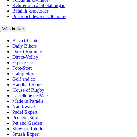
Returer och återbetalningar
Betalningsmetoder
Priser och leveransalternativ
Våra butiker
Basket-Center
Daily Bikers
Direct Running
Direct-Volley
Espace Golf
Foot-Store
Galop Store
Golf and co
Handball-Store
House of Rugby
La sellerie de Maé
Made in Paradis
Nauti-wave
Padel-Expert
Pecheur-Store
Pet and Garden
Slowood Interior
Smash-Expert