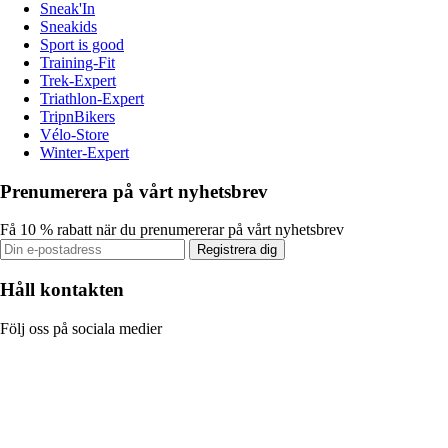
Sneak'In
Sneakids
Sport is good
Training-Fit
Trek-Expert
Triathlon-Expert
TripnBikers
Vélo-Store
Winter-Expert
Prenumerera på vårt nyhetsbrev
Få 10 % rabatt när du prenumererar på vårt nyhetsbrev
Registrera dig
Håll kontakten
Följ oss på sociala medier