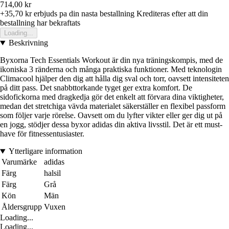
714,00 kr
+35,70 kr
erbjuds pa din nasta bestallning
Krediteras efter att din
bestallning har bekraftats
Loading...
Beskrivning
Byxorna Tech Essentials Workout är din nya träningskompis, med de
ikoniska 3 ränderna och många praktiska funktioner. Med teknologin
Climacool hjälper den dig att hålla dig sval och torr, oavsett intensiteten
på ditt pass. Det snabbttorkande tyget ger extra komfort. De
sidofickorna med dragkedja gör det enkelt att förvara dina viktigheter,
medan det stretchiga vävda materialet säkerställer en flexibel passform
som följer varje rörelse. Oavsett om du lyfter vikter eller ger dig ut på
en jogg, stödjer dessa byxor adidas din aktiva livsstil. Det är ett must-
have för fitnessentusiaster.
Ytterligare information
Varumärke
adidas
Färg
halsil
Färg
Grå
Kön
Män
Åldersgrupp
Vuxen
Loading...
Loading...