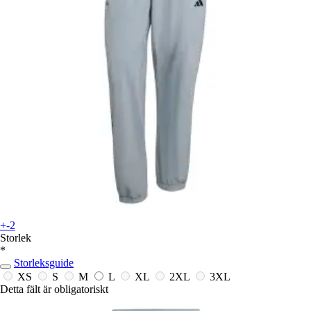
+-2
Storlek
*
Storleksguide
XS
S
M
L
XL
2XL
3XL
Detta fält är obligatoriskt