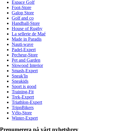
Espace Golf
Foot-Store
Galop Store
Golf and co
Handball-Store
House of Rugby
La sellerie de Maé
Made in Paradis
Nauti-wave
Padel-Expert
Pecheur-Store
Pet and Garden
Slowood Interior
Smash-Expert
Sneak'In
Sneakids
Sport is good
Training-Fit
Trek-Expert
Triathlon-Expert
TripnBikers
Vélo-Store
Winter-Expert
Prenumerera på vårt nyhetsbrev