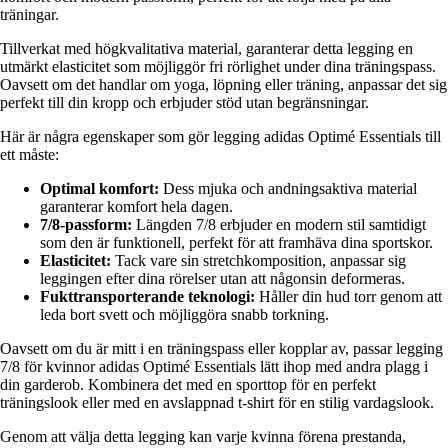
träningar.
Tillverkat med högkvalitativa material, garanterar detta legging en
utmärkt elasticitet som möjliggör fri rörlighet under dina träningspass.
Oavsett om det handlar om yoga, löpning eller träning, anpassar det sig
perfekt till din kropp och erbjuder stöd utan begränsningar.
Här är några egenskaper som gör legging adidas Optimé Essentials till
ett måste:
Optimal komfort:
Dess mjuka och andningsaktiva material
garanterar komfort hela dagen.
7/8-passform:
Längden 7/8 erbjuder en modern stil samtidigt
som den är funktionell, perfekt för att framhäva dina sportskor.
Elasticitet:
Tack vare sin stretchkomposition, anpassar sig
leggingen efter dina rörelser utan att någonsin deformeras.
Fukttransporterande teknologi:
Håller din hud torr genom att
leda bort svett och möjliggöra snabb torkning.
Oavsett om du är mitt i en träningspass eller kopplar av, passar legging
7/8 för kvinnor adidas Optimé Essentials lätt ihop med andra plagg i
din garderob. Kombinera det med en sporttop för en perfekt
träningslook eller med en avslappnad t-shirt för en stilig vardagslook.
Genom att välja detta legging kan varje kvinna förena prestanda,