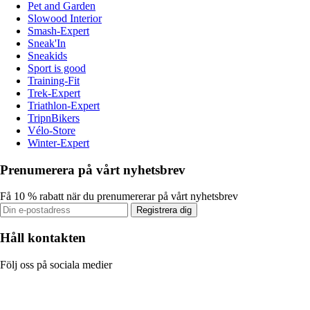
Pet and Garden
Slowood Interior
Smash-Expert
Sneak'In
Sneakids
Sport is good
Training-Fit
Trek-Expert
Triathlon-Expert
TripnBikers
Vélo-Store
Winter-Expert
Prenumerera på vårt nyhetsbrev
Få 10 % rabatt när du prenumererar på vårt nyhetsbrev
Registrera dig
Håll kontakten
Följ oss på sociala medier