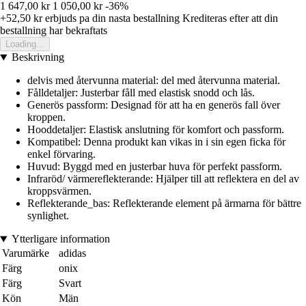
1 647,00 kr
1 050,00 kr
-36%
+52,50 kr
erbjuds pa din nasta bestallning
Krediteras efter att din
bestallning har bekraftats
Loading...
Beskrivning
delvis med återvunna material: del med återvunna material.
Fålldetaljer: Justerbar fåll med elastisk snodd och lås.
Generös passform: Designad för att ha en generös fall över
kroppen.
Hooddetaljer: Elastisk anslutning för komfort och passform.
Kompatibel: Denna produkt kan vikas in i sin egen ficka för
enkel förvaring.
Huvud: Byggd med en justerbar huva för perfekt passform.
Infraröd/ värmereflekterande: Hjälper till att reflektera en del av
kroppsvärmen.
Reflekterande_bas: Reflekterande element på ärmarna för bättre
synlighet.
Ytterligare information
Varumärke
adidas
Färg
onix
Färg
Svart
Kön
Män