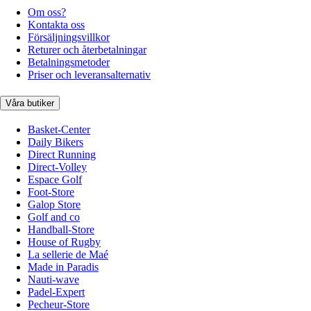
Om oss?
Kontakta oss
Försäljningsvillkor
Returer och återbetalningar
Betalningsmetoder
Priser och leveransalternativ
Våra butiker
Basket-Center
Daily Bikers
Direct Running
Direct-Volley
Espace Golf
Foot-Store
Galop Store
Golf and co
Handball-Store
House of Rugby
La sellerie de Maé
Made in Paradis
Nauti-wave
Padel-Expert
Pecheur-Store