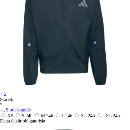
+-2
Storlek
*
Storleksguide
XS
S
24h
M
24h
L
24h
XL
24h
2XL
24h
Detta fält är obligatoriskt