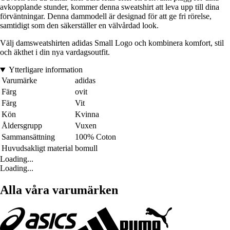
avkopplande stunder, kommer denna sweatshirt att leva upp till dina
förväntningar. Denna dammodell är designad för att ge fri rörelse,
samtidigt som den säkerställer en välvårdad look.
Välj damsweatshirten adidas Small Logo och kombinera komfort, stil
och äkthet i din nya vardagsoutfit.
Ytterligare information
Varumärke
adidas
Färg
ovit
Färg
Vit
Kön
Kvinna
Åldersgrupp
Vuxen
Sammansättning
100% Coton
Huvudsakligt material
bomull
Loading...
Loading...
Alla våra varumärken