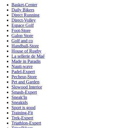
Basket-Center
Daily Bikers
Direct Running
Direct-Volley
Espace Golf
Foot-Store
Galop Store
Golf and co
Handball-Store
House of Rugby
La sellerie de Maé
Made in Paradis
Nauti-wave
Padel-Expert
Pecheur-Store
Pet and Garden
Slowood Interior
Smash-Expert
Sneak'In
Sneakids
Sport is good
Training-Fit
Trek-Expert
Triathlon-Expert