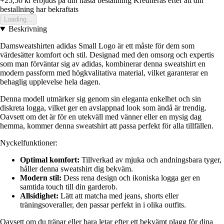
+25,50 kr
erbjuds pa din nasta bestallning
Krediteras efter att din
bestallning har bekraftats
Loading...
Beskrivning
Damsweatshirten adidas Small Logo är ett måste för dem som
värdesätter komfort och stil. Designad med den omsorg och expertis
som man förväntar sig av adidas, kombinerar denna sweatshirt en
modern passform med högkvalitativa material, vilket garanterar en
behaglig upplevelse hela dagen.
Denna modell utmärker sig genom sin eleganta enkelhet och sin
diskreta logga, vilket ger en avslappnad look som ändå är trendig.
Oavsett om det är för en utekväll med vänner eller en mysig dag
hemma, kommer denna sweatshirt att passa perfekt för alla tillfällen.
Nyckelfunktioner:
Optimal komfort:
Tillverkad av mjuka och andningsbara tyger,
håller denna sweatshirt dig bekväm.
Modern stil:
Dess rena design och ikoniska logga ger en
samtida touch till din garderob.
Allsidighet:
Lätt att matcha med jeans, shorts eller
träningsoveraller, den passar perfekt in i olika outfits.
Oavsett om du tränar eller bara letar efter ett bekvämt plagg för dina