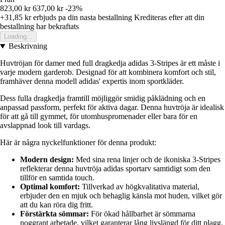
823,00 kr
637,00 kr
-23%
+31,85 kr
erbjuds pa din nasta bestallning
Krediteras efter att din
bestallning har bekraftats
Loading...
Beskrivning
Huvtröjan för damer med full dragkedja adidas 3-Stripes är ett måste i
varje modern garderob. Designad för att kombinera komfort och stil,
framhäver denna modell adidas' expertis inom sportkläder.
Dess fulla dragkedja framtill möjliggör smidig påklädning och en
anpassad passform, perfekt för aktiva dagar. Denna huvtröja är idealisk
för att gå till gymmet, för utomhuspromenader eller bara för en
avslappnad look till vardags.
Här är några nyckelfunktioner för denna produkt:
Modern design:
Med sina rena linjer och de ikoniska 3-Stripes
reflekterar denna huvtröja adidas sportarv samtidigt som den
tillför en samtida touch.
Optimal komfort:
Tillverkad av högkvalitativa material,
erbjuder den en mjuk och behaglig känsla mot huden, vilket gör
att du kan röra dig fritt.
Förstärkta sömmar:
För ökad hållbarhet är sömmarna
noggrant arbetade, vilket garanterar lång livslängd för ditt plagg.