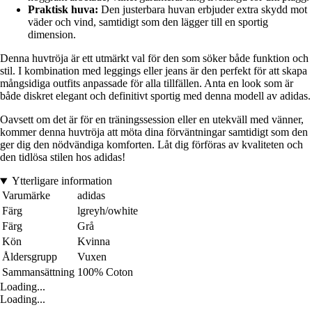
Praktisk huva:
Den justerbara huvan erbjuder extra skydd mot
väder och vind, samtidigt som den lägger till en sportig
dimension.
Denna huvtröja är ett utmärkt val för den som söker både funktion och
stil. I kombination med leggings eller jeans är den perfekt för att skapa
mångsidiga outfits anpassade för alla tillfällen. Anta en look som är
både diskret elegant och definitivt sportig med denna modell av adidas.
Oavsett om det är för en träningssession eller en utekväll med vänner,
kommer denna huvtröja att möta dina förväntningar samtidigt som den
ger dig den nödvändiga komforten. Låt dig förföras av kvaliteten och
den tidlösa stilen hos adidas!
Ytterligare information
Varumärke
adidas
Färg
lgreyh/owhite
Färg
Grå
Kön
Kvinna
Åldersgrupp
Vuxen
Sammansättning
100% Coton
Loading...
Loading...