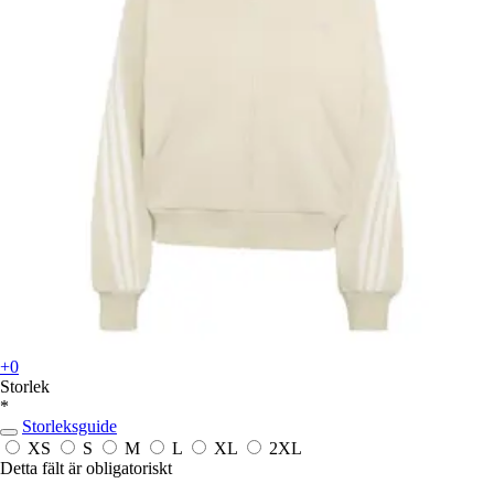
+0
Storlek
*
Storleksguide
XS
S
M
L
XL
2XL
Detta fält är obligatoriskt