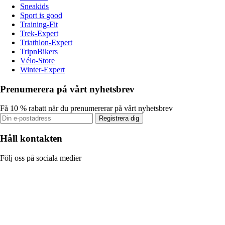
Sneakids
Sport is good
Training-Fit
Trek-Expert
Triathlon-Expert
TripnBikers
Vélo-Store
Winter-Expert
Prenumerera på vårt nyhetsbrev
Få 10 % rabatt när du prenumererar på vårt nyhetsbrev
Registrera dig
Håll kontakten
Följ oss på sociala medier