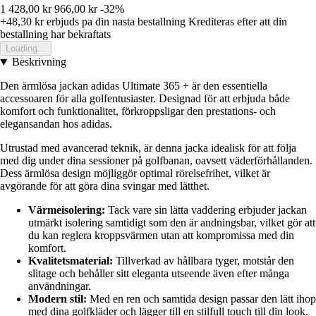
1 428,00 kr
966,00 kr
-32%
+48,30 kr
erbjuds pa din nasta bestallning
Krediteras efter att din
bestallning har bekraftats
Loading...
Beskrivning
Den ärmlösa jackan adidas Ultimate 365 + är den essentiella
accessoaren för alla golfentusiaster. Designad för att erbjuda både
komfort och funktionalitet, förkroppsligar den prestations- och
elegansandan hos adidas.
Utrustad med avancerad teknik, är denna jacka idealisk för att följa
med dig under dina sessioner på golfbanan, oavsett väderförhållanden.
Dess ärmlösa design möjliggör optimal rörelsefrihet, vilket är
avgörande för att göra dina svingar med lätthet.
Värmeisolering:
Tack vare sin lätta vaddering erbjuder jackan
utmärkt isolering samtidigt som den är andningsbar, vilket gör att
du kan reglera kroppsvärmen utan att kompromissa med din
komfort.
Kvalitetsmaterial:
Tillverkad av hållbara tyger, motstår den
slitage och behåller sitt eleganta utseende även efter många
användningar.
Modern stil:
Med en ren och samtida design passar den lätt ihop
med dina golfkläder och lägger till en stilfull touch till din look.