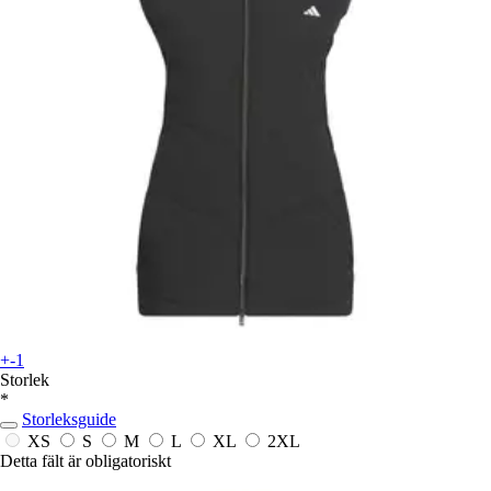
+-1
Storlek
*
Storleksguide
XS
S
M
L
XL
2XL
Detta fält är obligatoriskt