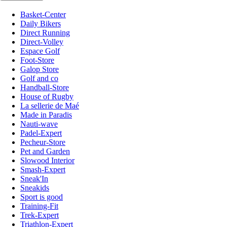
Basket-Center
Daily Bikers
Direct Running
Direct-Volley
Espace Golf
Foot-Store
Galop Store
Golf and co
Handball-Store
House of Rugby
La sellerie de Maé
Made in Paradis
Nauti-wave
Padel-Expert
Pecheur-Store
Pet and Garden
Slowood Interior
Smash-Expert
Sneak'In
Sneakids
Sport is good
Training-Fit
Trek-Expert
Triathlon-Expert