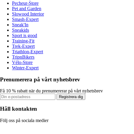
Pecheur-Store
Pet and Garden
Slowood Interior
Smash-Expert
Sneak'In
Sneakids
Sport is good
Training-Fit
Trek-Expert
Triathlon-Expert
TripnBikers
Vélo-Store
Winter-Expert
Prenumerera på vårt nyhetsbrev
Få 10 % rabatt när du prenumererar på vårt nyhetsbrev
Registrera dig
Håll kontakten
Följ oss på sociala medier