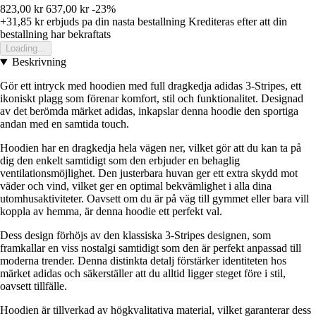
823,00 kr
637,00 kr
-23%
+31,85 kr
erbjuds pa din nasta bestallning
Krediteras efter att din
bestallning har bekraftats
Loading...
Beskrivning
Gör ett intryck med hoodien med full dragkedja adidas 3-Stripes, ett
ikoniskt plagg som förenar komfort, stil och funktionalitet. Designad
av det berömda märket adidas, inkapslar denna hoodie den sportiga
andan med en samtida touch.
Hoodien har en dragkedja hela vägen ner, vilket gör att du kan ta på
dig den enkelt samtidigt som den erbjuder en behaglig
ventilationsmöjlighet. Den justerbara huvan ger ett extra skydd mot
väder och vind, vilket ger en optimal bekvämlighet i alla dina
utomhusaktiviteter. Oavsett om du är på väg till gymmet eller bara vill
koppla av hemma, är denna hoodie ett perfekt val.
Dess design förhöjs av den klassiska 3-Stripes designen, som
framkallar en viss nostalgi samtidigt som den är perfekt anpassad till
moderna trender. Denna distinkta detalj förstärker identiteten hos
märket adidas och säkerställer att du alltid ligger steget före i stil,
oavsett tillfälle.
Hoodien är tillverkad av högkvalitativa material, vilket garanterar dess