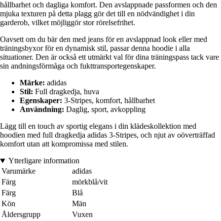
hållbarhet och dagliga komfort. Den avslappnade passformen och den
mjuka texturen på detta plagg gör det till en nödvändighet i din
garderob, vilket möjliggör stor rörelsefrihet.
Oavsett om du bär den med jeans för en avslappnad look eller med
träningsbyxor för en dynamisk stil, passar denna hoodie i alla
situationer. Den är också ett utmärkt val för dina träningspass tack vare
sin andningsförmåga och fukttransportegenskaper.
Märke:
adidas
Stil:
Full dragkedja, huva
Egenskaper:
3-Stripes, komfort, hållbarhet
Användning:
Daglig, sport, avkoppling
Lägg till en touch av sportig elegans i din klädeskollektion med
hoodien med full dragkedja adidas 3-Stripes, och njut av oöverträffad
komfort utan att kompromissa med stilen.
Ytterligare information
Varumärke
adidas
Färg
mörkblå/vit
Färg
Blå
Kön
Män
Åldersgrupp
Vuxen