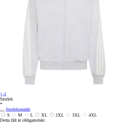
+-1
Storlek
*
Storleksguide
S
M
L
XL
2XL
3XL
4XL
Detta fält är obligatoriskt