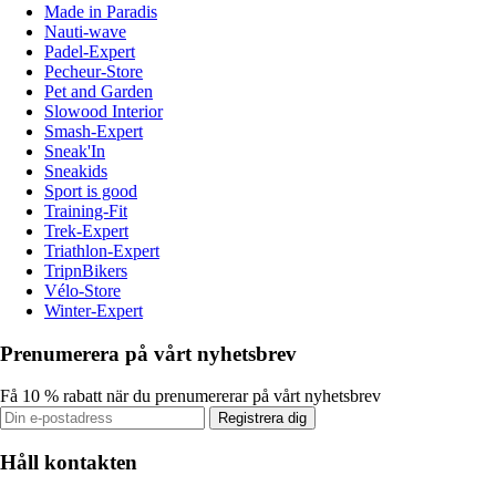
Made in Paradis
Nauti-wave
Padel-Expert
Pecheur-Store
Pet and Garden
Slowood Interior
Smash-Expert
Sneak'In
Sneakids
Sport is good
Training-Fit
Trek-Expert
Triathlon-Expert
TripnBikers
Vélo-Store
Winter-Expert
Prenumerera på vårt nyhetsbrev
Få 10 % rabatt när du prenumererar på vårt nyhetsbrev
Registrera dig
Håll kontakten