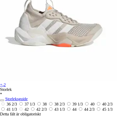
+-2
Storlek
*
Storleksguide
36 2/3
37 1/3
38
38 2/3
39 1/3
40
40 2/3
41 1/3
42
42 2/3
43 1/3
44
44 2/3
45 1/3
Detta fält är obligatoriskt