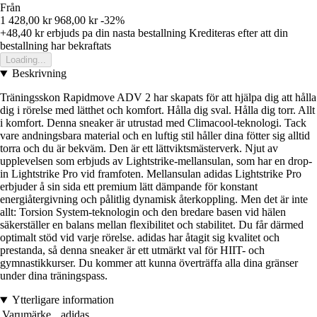
Från
1 428,00 kr
968,00 kr
-32%
+48,40 kr
erbjuds pa din nasta bestallning
Krediteras efter att din
bestallning har bekraftats
Loading...
Beskrivning
Träningsskon Rapidmove ADV 2 har skapats för att hjälpa dig att hålla
dig i rörelse med lätthet och komfort. Hålla dig sval. Hålla dig torr. Allt
i komfort. Denna sneaker är utrustad med Climacool-teknologi. Tack
vare andningsbara material och en luftig stil håller dina fötter sig alltid
torra och du är bekväm. Den är ett lättviktsmästerverk. Njut av
upplevelsen som erbjuds av Lightstrike-mellansulan, som har en drop-
in Lightstrike Pro vid framfoten. Mellansulan adidas Lightstrike Pro
erbjuder å sin sida ett premium lätt dämpande för konstant
energiåtergivning och pålitlig dynamisk återkoppling. Men det är inte
allt: Torsion System-teknologin och den bredare basen vid hälen
säkerställer en balans mellan flexibilitet och stabilitet. Du får därmed
optimalt stöd vid varje rörelse. adidas har åtagit sig kvalitet och
prestanda, så denna sneaker är ett utmärkt val för HIIT- och
gymnastikkurser. Du kommer att kunna överträffa alla dina gränser
under dina träningspass.
Ytterligare information
Varumärke
adidas