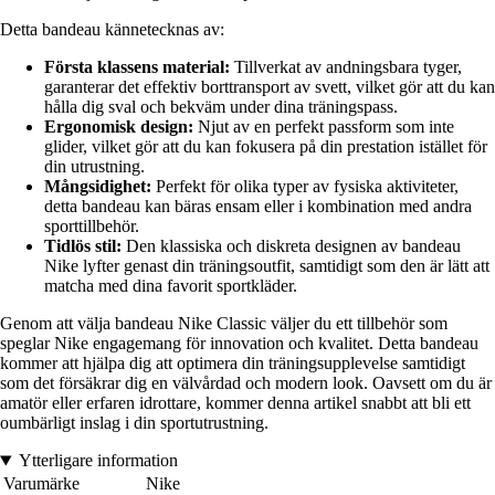
Detta bandeau kännetecknas av:
Första klassens material:
Tillverkat av andningsbara tyger,
garanterar det effektiv borttransport av svett, vilket gör att du kan
hålla dig sval och bekväm under dina träningspass.
Ergonomisk design:
Njut av en perfekt passform som inte
glider, vilket gör att du kan fokusera på din prestation istället för
din utrustning.
Mångsidighet:
Perfekt för olika typer av fysiska aktiviteter,
detta bandeau kan bäras ensam eller i kombination med andra
sporttillbehör.
Tidlös stil:
Den klassiska och diskreta designen av bandeau
Nike lyfter genast din träningsoutfit, samtidigt som den är lätt att
matcha med dina favorit sportkläder.
Genom att välja bandeau Nike Classic väljer du ett tillbehör som
speglar Nike engagemang för innovation och kvalitet. Detta bandeau
kommer att hjälpa dig att optimera din träningsupplevelse samtidigt
som det försäkrar dig en välvårdad och modern look. Oavsett om du är
amatör eller erfaren idrottare, kommer denna artikel snabbt att bli ett
oumbärligt inslag i din sportutrustning.
Ytterligare information
Varumärke
Nike