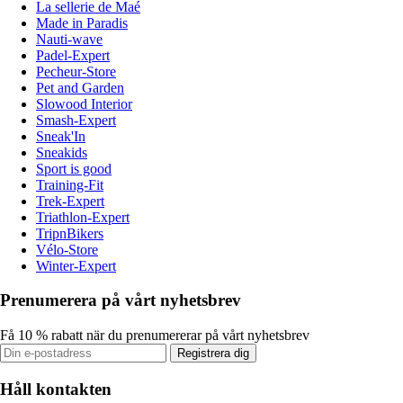
La sellerie de Maé
Made in Paradis
Nauti-wave
Padel-Expert
Pecheur-Store
Pet and Garden
Slowood Interior
Smash-Expert
Sneak'In
Sneakids
Sport is good
Training-Fit
Trek-Expert
Triathlon-Expert
TripnBikers
Vélo-Store
Winter-Expert
Prenumerera på vårt nyhetsbrev
Få 10 % rabatt när du prenumererar på vårt nyhetsbrev
Registrera dig
Håll kontakten