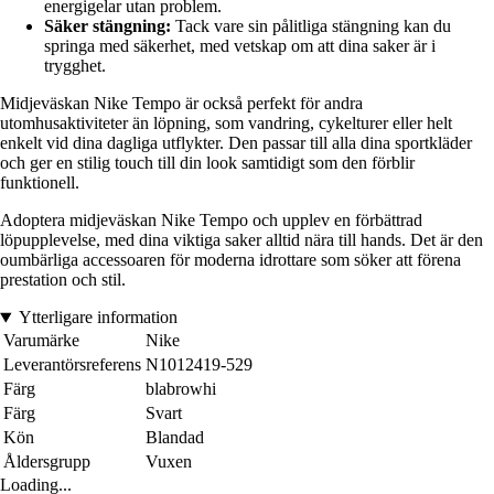
energigelar utan problem.
Säker stängning:
Tack vare sin pålitliga stängning kan du
springa med säkerhet, med vetskap om att dina saker är i
trygghet.
Midjeväskan Nike Tempo är också perfekt för andra
utomhusaktiviteter än löpning, som vandring, cykelturer eller helt
enkelt vid dina dagliga utflykter. Den passar till alla dina sportkläder
och ger en stilig touch till din look samtidigt som den förblir
funktionell.
Adoptera midjeväskan Nike Tempo och upplev en förbättrad
löpupplevelse, med dina viktiga saker alltid nära till hands. Det är den
oumbärliga accessoaren för moderna idrottare som söker att förena
prestation och stil.
Ytterligare information
Varumärke
Nike
Leverantörsreferens
N1012419-529
Färg
blabrowhi
Färg
Svart
Kön
Blandad
Åldersgrupp
Vuxen
Loading...