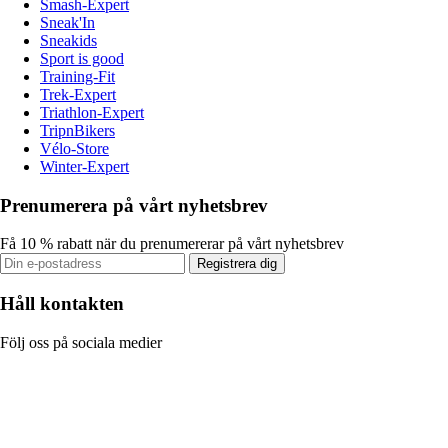
Smash-Expert
Sneak'In
Sneakids
Sport is good
Training-Fit
Trek-Expert
Triathlon-Expert
TripnBikers
Vélo-Store
Winter-Expert
Prenumerera på vårt nyhetsbrev
Få 10 % rabatt när du prenumererar på vårt nyhetsbrev
Registrera dig
Håll kontakten
Följ oss på sociala medier