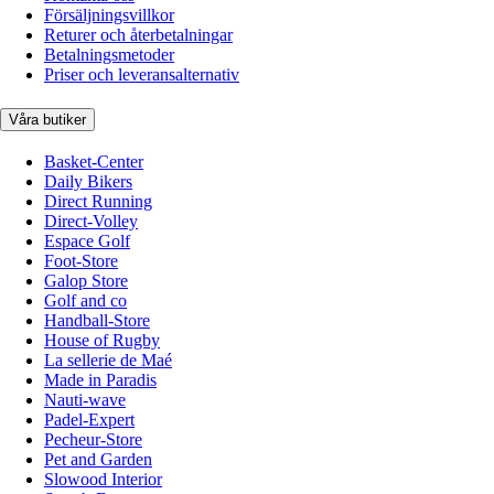
Försäljningsvillkor
Returer och återbetalningar
Betalningsmetoder
Priser och leveransalternativ
Våra butiker
Basket-Center
Daily Bikers
Direct Running
Direct-Volley
Espace Golf
Foot-Store
Galop Store
Golf and co
Handball-Store
House of Rugby
La sellerie de Maé
Made in Paradis
Nauti-wave
Padel-Expert
Pecheur-Store
Pet and Garden
Slowood Interior