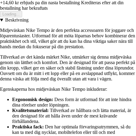
+14,60 kr
erbjuds pa din nasta bestallning
Krediteras efter att din
bestallning har bekraftats
Loading...
Beskrivning
Midjeväskan Nike Tempo är den perfekta accessoaren för joggare och
löparentusiaster. Utformad för att möta löparnas behov kombinerar den
praktiskhet och stil, vilket gör att du kan ha dina viktiga saker nära till
hands medan du fokuserar på din prestation.
Tillverkad av det kända märket Nike, utmärker sig denna midjeväska
genom sin lätthet och komfort. Den är designad för att passa perfekt på
din kropp, vilket ger en säker och stabil fästning under dina löprundor.
Oavsett om du är mitt i ett lopp eller på en avslappnad utflykt, kommer
denna väska att följa med dig överallt utan att vara i vägen.
Egenskaperna hos midjeväskan Nike Tempo inkluderar:
Ergonomisk design:
Dess form är utformad för att inte hindra
dina rörelser under löpningen.
Kvalitetsmaterial:
Tillverkad av hållbara och lätta material, är
den designad för att hålla även under de mest krävande
förhållandena.
Praktiska fack:
Den har optimala förvaringsutrymmen, så du
kan ta med dig nycklar, mobiltelefon eller till och med