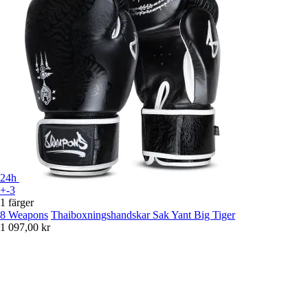
24h
+-3
1 färger
8 Weapons
Thaiboxningshandskar Sak Yant Big Tiger
1 097,00 kr