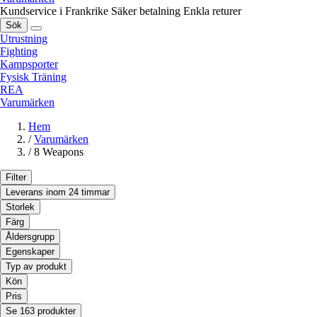
Kundservice i Frankrike
Säker betalning
Enkla returer
Sök
Utrustning
Fighting
Kampsporter
Fysisk Träning
REA
Varumärken
Hem
/
Varumärken
/
8 Weapons
Filter
Leverans inom 24 timmar
Storlek
Färg
Åldersgrupp
Egenskaper
Typ av produkt
Kön
Pris
Se 163 produkter