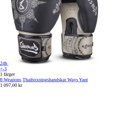
24h
+-3
1 färger
8 Weapons
Thaiboxningshandskar Ways Yant
1 097,00 kr