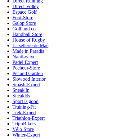
Direct Running
Direct-Volley
Espace Golf
Foot-Store
Galop Store
Golf and co
Handball-Store
House of Rugby
La sellerie de Maé
Made in Paradis
Nauti-wave
Padel-Expert
Pecheur-Store
Pet and Garden
Slowood Interior
Smash-Expert
Sneak'In
Sneakids
Sport is good
Training-Fit
Trek-Expert
Triathlon-Expert
TripnBikers
Vélo-Store
Winter-Expert