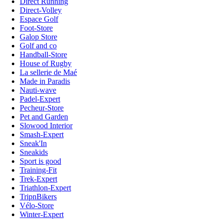
Direct Running
Direct-Volley
Espace Golf
Foot-Store
Galop Store
Golf and co
Handball-Store
House of Rugby
La sellerie de Maé
Made in Paradis
Nauti-wave
Padel-Expert
Pecheur-Store
Pet and Garden
Slowood Interior
Smash-Expert
Sneak'In
Sneakids
Sport is good
Training-Fit
Trek-Expert
Triathlon-Expert
TripnBikers
Vélo-Store
Winter-Expert