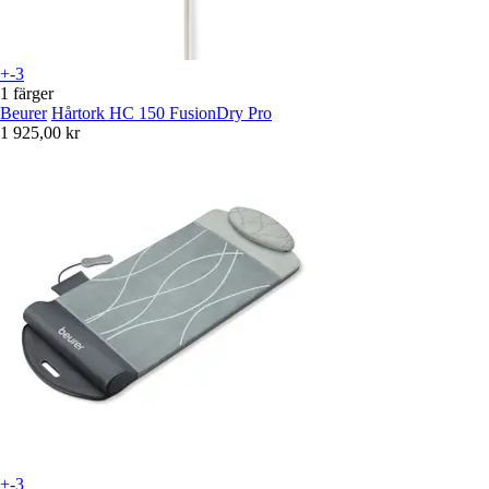
+-3
1 färger
Beurer
Hårtork HC 150 FusionDry Pro
1 925,00 kr
+-3