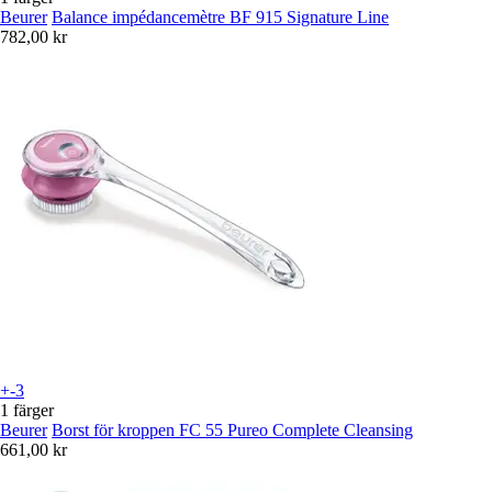
Beurer
Balance impédancemètre BF 915 Signature Line
782,00 kr
+-3
1 färger
Beurer
Borst för kroppen FC 55 Pureo Complete Cleansing
661,00 kr