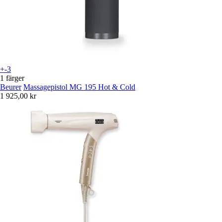
+-3
1 färger
Beurer
Massagepistol MG 195 Hot & Cold
1 925,00 kr