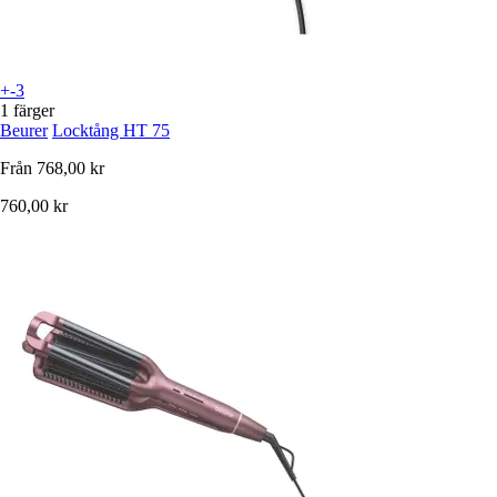
+-3
1 färger
Beurer
Locktång HT 75
Från
768,00 kr
760,00 kr