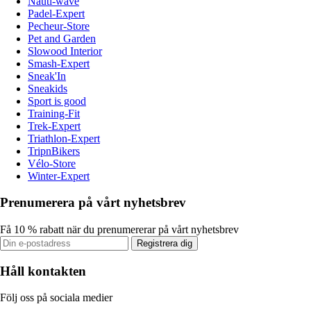
Nauti-wave
Padel-Expert
Pecheur-Store
Pet and Garden
Slowood Interior
Smash-Expert
Sneak'In
Sneakids
Sport is good
Training-Fit
Trek-Expert
Triathlon-Expert
TripnBikers
Vélo-Store
Winter-Expert
Prenumerera på vårt nyhetsbrev
Få 10 % rabatt när du prenumererar på vårt nyhetsbrev
Registrera dig
Håll kontakten
Följ oss på sociala medier