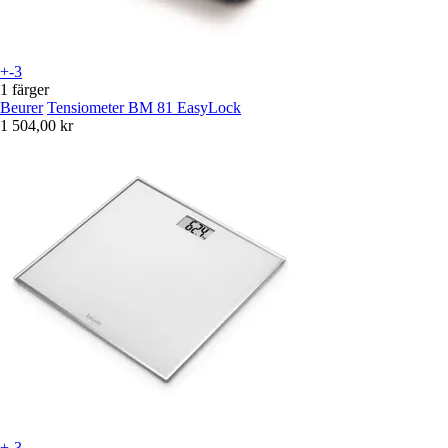
+-3
1 färger
Beurer
Tensiometer BM 81 EasyLock
1 504,00 kr
+-3