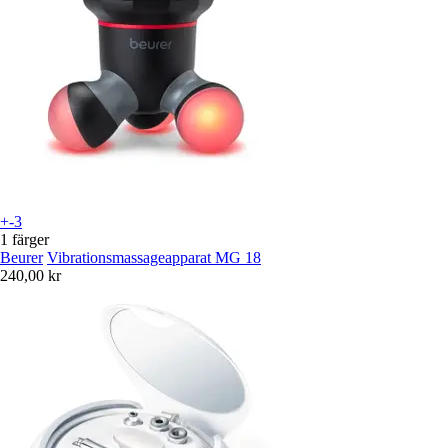
+-3
1 färger
Beurer
Vibrationsmassageapparat MG 18
240,00 kr