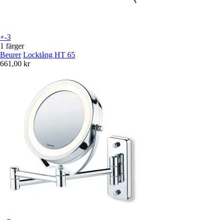
+-3
1 färger
Beurer
Locktång HT 65
661,00 kr