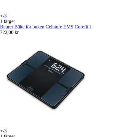
+-3
1 färger
Beurer
Bälte för buken Ceinture EMS Corefit I
722,00 kr
+-3
1 färger