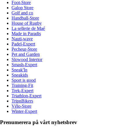
Foot-Store
Galop Store
Golf and co
Handball-Store
House of Rugby
La sellerie de Maé
Made in Paradis
Nauti-wave
Padel-Expert
Pecheur-Store
Pet and Garden
Slowood Interior
Smash-Expert
Sneak'In
Sneakids
Sport is good
Training-Fit
Trek-Expert
Triathlon-Expert
TripnBikers
Vélo-Store
Winter-Expert
Prenumerera på vårt nyhetsbrev