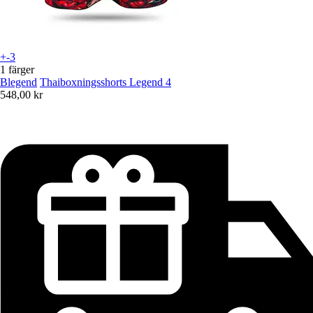
+-3
1 färger
Blegend
Thaiboxningsshorts Legend 4
548,00 kr