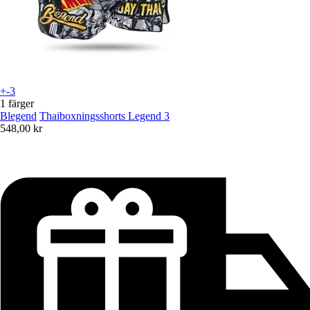
+-3
1 färger
Blegend
Thaiboxningsshorts Legend 3
548,00 kr