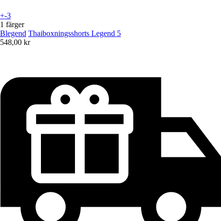
+-3
1 färger
Blegend
Thaiboxningsshorts Legend 5
548,00 kr