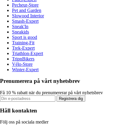
Pecheur-Store
Pet and Garden
Slowood Interior
Smash-Expert
Sneak'In
Sneakids
Sport is good
Training-Fit
Trek-Expert
Triathlon-Expert
TripnBikers
Vélo-Store
Winter-Expert
Prenumerera på vårt nyhetsbrev
Få 10 % rabatt när du prenumererar på vårt nyhetsbrev
Registrera dig
Håll kontakten
Följ oss på sociala medier