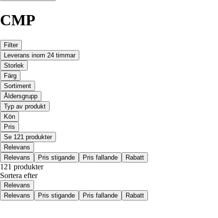
CMP
Filter
Leverans inom 24 timmar
Storlek
Färg
Sortiment
Åldersgrupp
Typ av produkt
Kön
Pris
Se 121 produkter
Relevans
Relevans
Pris stigande
Pris fallande
Rabatt
121 produkter
Sortera efter
Relevans
Relevans
Pris stigande
Pris fallande
Rabatt