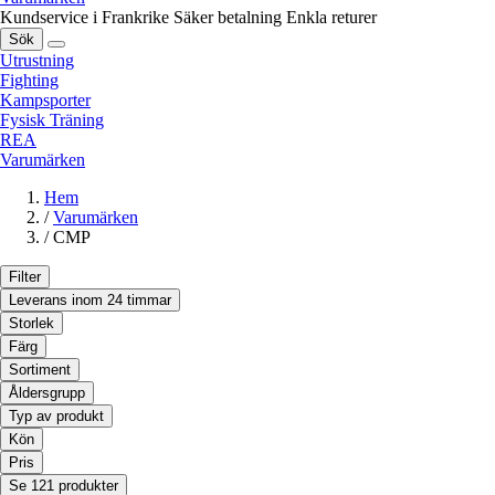
Kundservice i Frankrike
Säker betalning
Enkla returer
Sök
Utrustning
Fighting
Kampsporter
Fysisk Träning
REA
Varumärken
Hem
/
Varumärken
/
CMP
Filter
Leverans inom 24 timmar
Storlek
Färg
Sortiment
Åldersgrupp
Typ av produkt
Kön
Pris
Se 121 produkter