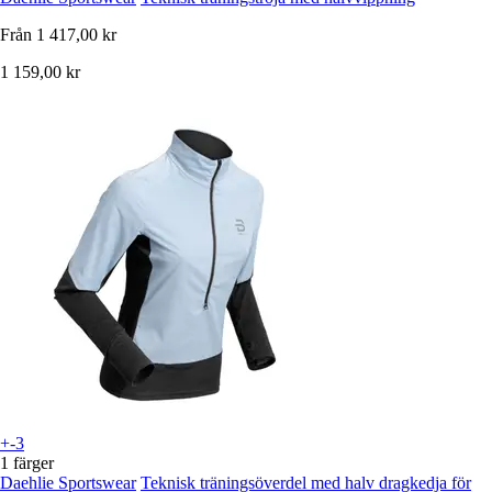
Från
1 417,00 kr
1 159,00 kr
+-3
1 färger
Daehlie Sportswear
Teknisk träningsöverdel med halv dragkedja för