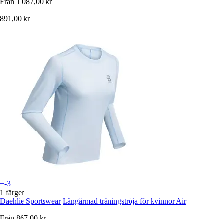
Från
1 087,00 kr
891,00 kr
+-3
1 färger
Daehlie Sportswear
Långärmad träningströja för kvinnor Air
Från
867,00 kr