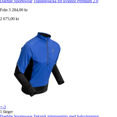
Daehlie Sportswear
Träningsjacka för kvinnor Premium 2.0
Från
3 284,00 kr
2 675,00 kr
+-3
1 färger
Daehlie Sportswear
Teknisk träningströja med halvvippning