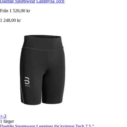
Daehlie Sportswear
Långbyxa Tech
Från
1 526,00 kr
1 248,00 kr
+-3
1 färger
Daehlie Sportswear
Leggings för kvinnor Tech 7,5 "