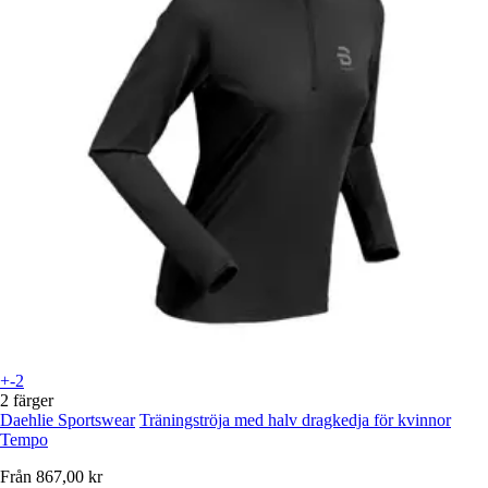
+-2
2 färger
Daehlie Sportswear
Träningströja med halv dragkedja för kvinnor
Tempo
Från
867,00 kr