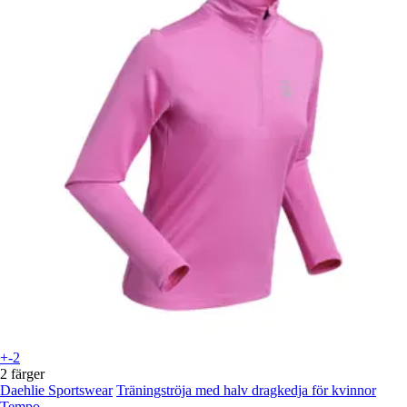
+-2
2 färger
Daehlie Sportswear
Träningströja med halv dragkedja för kvinnor
Tempo