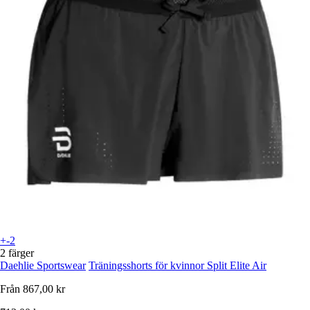
+-2
2 färger
Daehlie Sportswear
Träningsshorts för kvinnor Split Elite Air
Från
867,00 kr