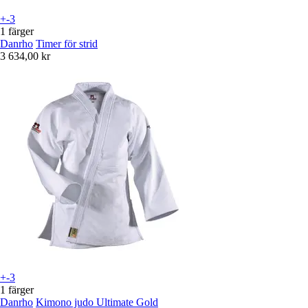
+-3
1 färger
Danrho
Timer för strid
3 634,00 kr
+-3
1 färger
Danrho
Kimono judo Ultimate Gold