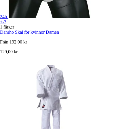
24h
+-3
1 färger
Danrho
Skal för kvinnor Damen
Från
192,00 kr
129,00 kr