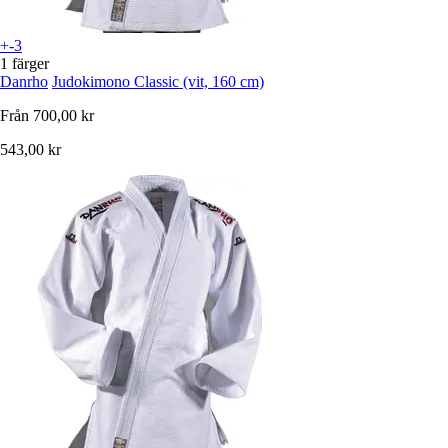
+-3
1 färger
Danrho
Judokimono Classic (vit, 160 cm)
Från
700,00 kr
543,00 kr