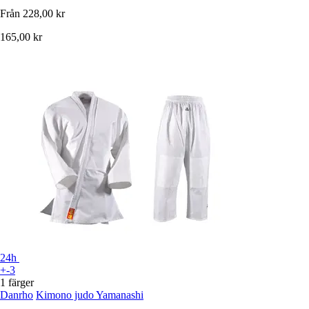
Från
228,00 kr
165,00 kr
24h
+-3
1 färger
Danrho
Kimono judo Yamanashi