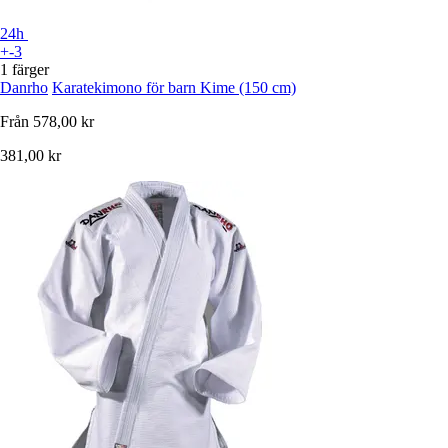
24h
+-3
1 färger
Danrho
Karatekimono för barn Kime (150 cm)
Från
578,00 kr
381,00 kr