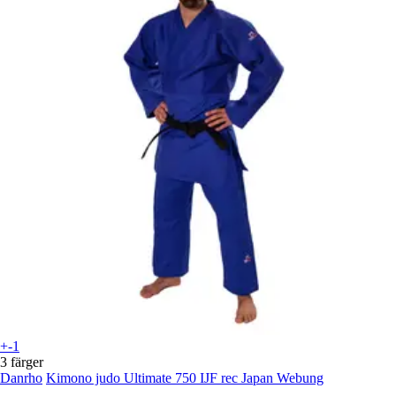
+-1
3 färger
Danrho
Kimono judo Ultimate 750 IJF rec Japan Webung