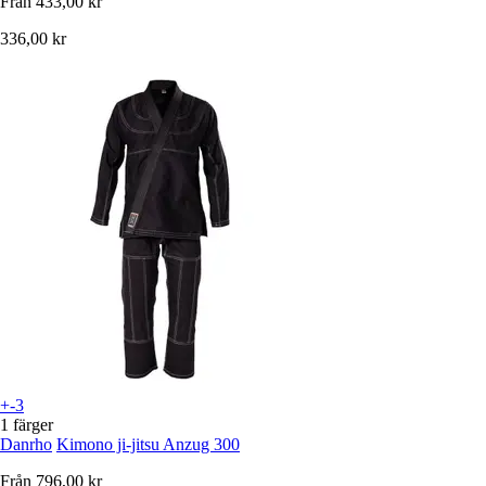
Från
433,00 kr
336,00 kr
+-3
1 färger
Danrho
Kimono ji-jitsu Anzug 300
Från
796,00 kr