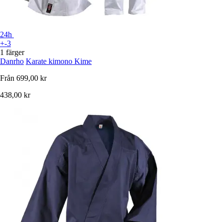
24h
+-3
1 färger
Danrho
Karate kimono Kime
Från
699,00 kr
438,00 kr