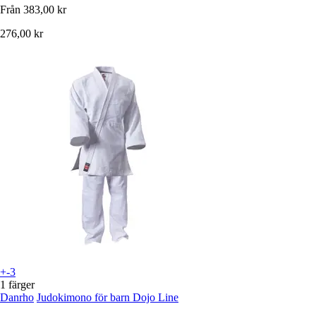
Från
383,00 kr
276,00 kr
+-3
1 färger
Danrho
Judokimono för barn Dojo Line