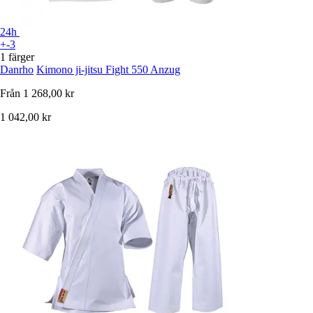
24h
+-3
1 färger
Danrho
Kimono ji-jitsu Fight 550 Anzug
Från
1 268,00 kr
1 042,00 kr