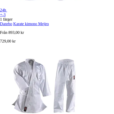
24h
+-3
1 färger
Danrho
Karate kimono Mejiro
Från
893,00 kr
729,00 kr