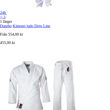
24h
+-3
1 färger
Danrho
Kimono judo Dojo Line
Från
554,00 kr
455,00 kr