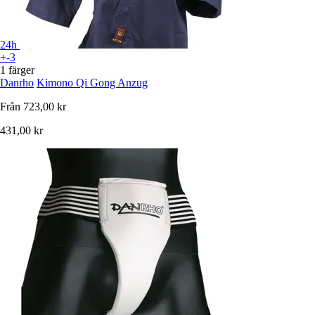
24h
+-3
1 färger
Danrho
Kimono Qi Gong Anzug
Från
723,00 kr
431,00 kr