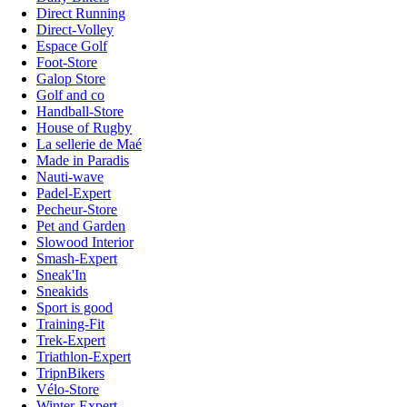
Direct Running
Direct-Volley
Espace Golf
Foot-Store
Galop Store
Golf and co
Handball-Store
House of Rugby
La sellerie de Maé
Made in Paradis
Nauti-wave
Padel-Expert
Pecheur-Store
Pet and Garden
Slowood Interior
Smash-Expert
Sneak'In
Sneakids
Sport is good
Training-Fit
Trek-Expert
Triathlon-Expert
TripnBikers
Vélo-Store
Winter-Expert