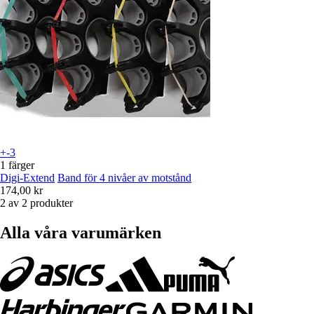
+-3
1 färger
Digi-Extend
Band för 4 nivåer av motstånd
174,00 kr
2 av 2 produkter
Alla våra varumärken