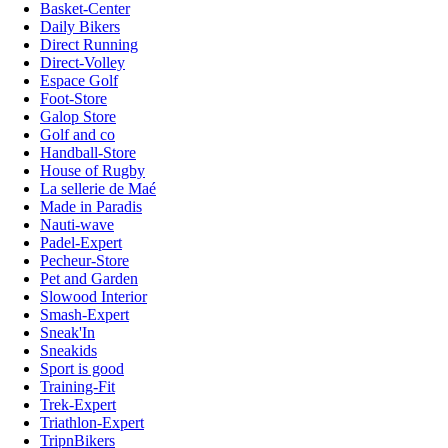
Basket-Center
Daily Bikers
Direct Running
Direct-Volley
Espace Golf
Foot-Store
Galop Store
Golf and co
Handball-Store
House of Rugby
La sellerie de Maé
Made in Paradis
Nauti-wave
Padel-Expert
Pecheur-Store
Pet and Garden
Slowood Interior
Smash-Expert
Sneak'In
Sneakids
Sport is good
Training-Fit
Trek-Expert
Triathlon-Expert
TripnBikers