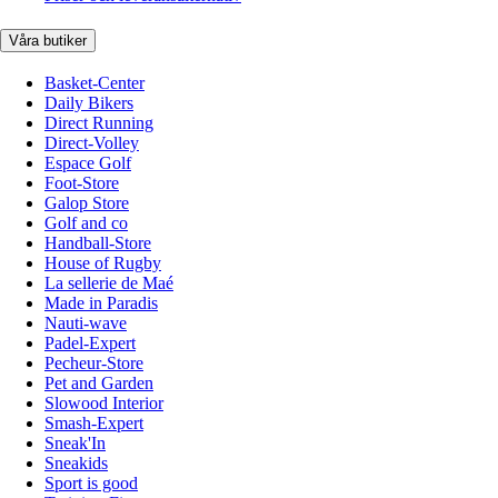
Våra butiker
Basket-Center
Daily Bikers
Direct Running
Direct-Volley
Espace Golf
Foot-Store
Galop Store
Golf and co
Handball-Store
House of Rugby
La sellerie de Maé
Made in Paradis
Nauti-wave
Padel-Expert
Pecheur-Store
Pet and Garden
Slowood Interior
Smash-Expert
Sneak'In
Sneakids
Sport is good