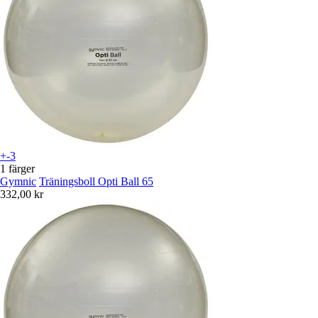
+-3
1 färger
Gymnic
Träningsboll Opti Ball 65
332,00 kr