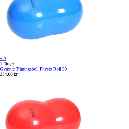
+-3
1 färger
Gymnic
Träningsboll Physio Roll 30
354,00 kr