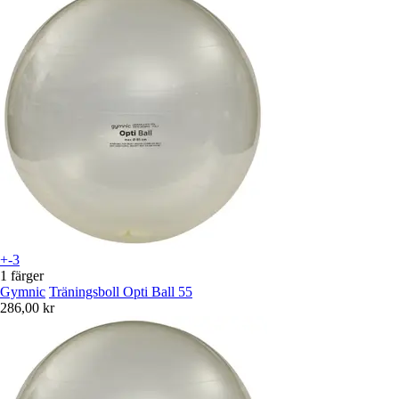
+-3
1 färger
Gymnic
Träningsboll Opti Ball 55
286,00 kr