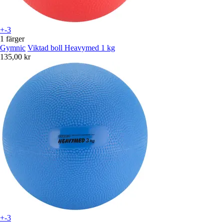
+-3
1 färger
Gymnic
Viktad boll Heavymed 1 kg
135,00 kr
+-3