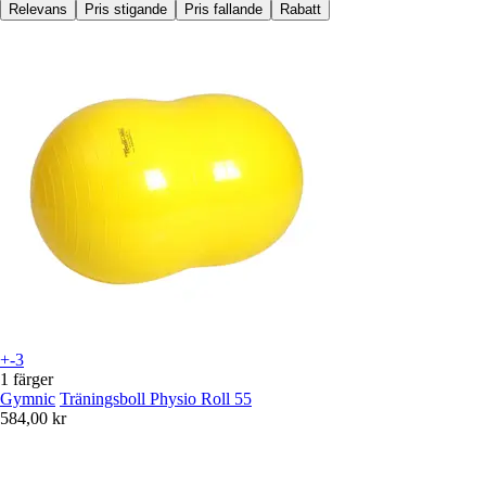
Relevans
Pris stigande
Pris fallande
Rabatt
+-3
1 färger
Gymnic
Träningsboll Physio Roll 55
584,00 kr