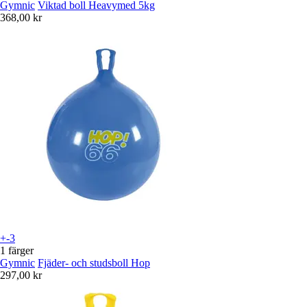
Gymnic
Viktad boll Heavymed 5kg
368,00 kr
+-3
1 färger
Gymnic
Fjäder- och studsboll Hop
297,00 kr