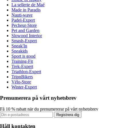
La sellerie de Maé
Made in Paradis
Nauti-wave
Padel-Expert
Pecheur-Store
Pet and Garden
Slowood Interior
Smash-Expert
Sneak'In
Sneakids
Sport is good
Training-Fit
Trek-Expert
Triathlon-Expert
TripnBikers
Vélo-Store
Winter-Expert
Prenumerera på vårt nyhetsbrev
Få 10 % rabatt när du prenumererar på vårt nyhetsbrev
Registrera dig
Håll kontakten