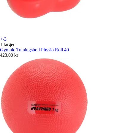
+-3
1 färger
Gymnic
Träningsboll Physio Roll 40
423,00 kr