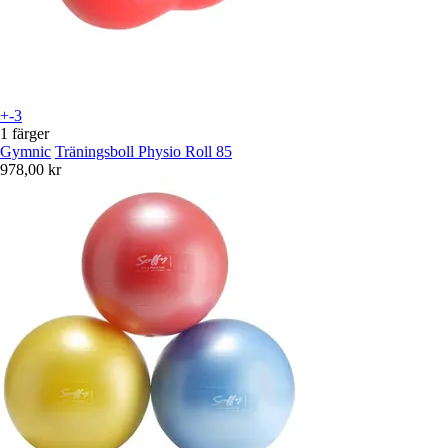
+-3
1 färger
Gymnic
Träningsboll Physio Roll 85
978,00 kr