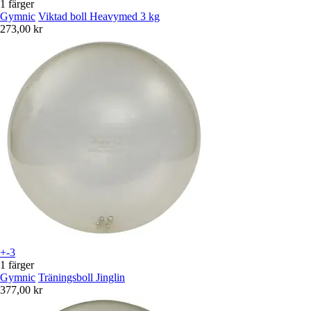
1 färger
Gymnic
Viktad boll Heavymed 3 kg
273,00 kr
+-3
1 färger
Gymnic
Träningsboll Jinglin
377,00 kr