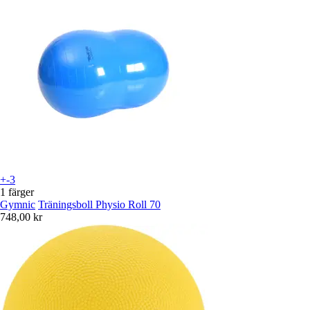
+-3
1 färger
Gymnic
Träningsboll Physio Roll 70
748,00 kr