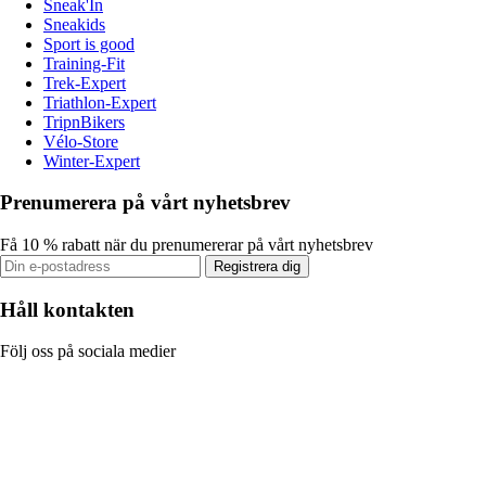
Sneak'In
Sneakids
Sport is good
Training-Fit
Trek-Expert
Triathlon-Expert
TripnBikers
Vélo-Store
Winter-Expert
Prenumerera på vårt nyhetsbrev
Få 10 % rabatt när du prenumererar på vårt nyhetsbrev
Registrera dig
Håll kontakten
Följ oss på sociala medier