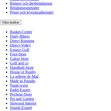
Returer och återbetalningar
Betalningsmetoder
Priser och leveransalternativ
Våra butiker
Basket-Center
Daily Bikers
Direct Running
Direct-Volley
Espace Golf
Foot-Store
Galop Store
Golf and co
Handball-Store
House of Rugby
La sellerie de Maé
Made in Paradis
Nauti-wave
Padel-Expert
Pecheur-Store
Pet and Garden
Slowood Interior
Smash-Expert