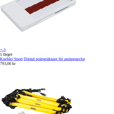
+-3
1 färger
Kuebler Sport
Digital poängräknare för anslagstavlor
793,00 kr