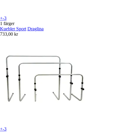
+-3
1 färger
Kuebler Sport
Draglina
733,00 kr
+-3