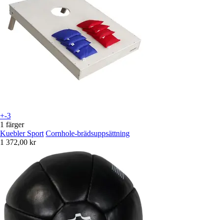
+-3
1 färger
Kuebler Sport
Cornhole-brädsuppsättning
1 372,00 kr