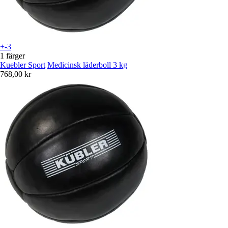
+-3
1 färger
Kuebler Sport
Medicinsk läderboll 3 kg
768,00 kr