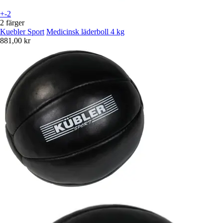
+-2
2 färger
Kuebler Sport
Medicinsk läderboll 4 kg
881,00 kr