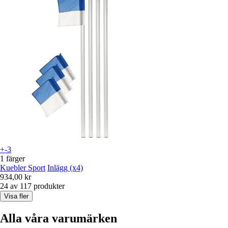
+-3
1 färger
Kuebler Sport
Inlägg (x4)
934,00 kr
24 av 117 produkter
Visa fler
Alla våra varumärken