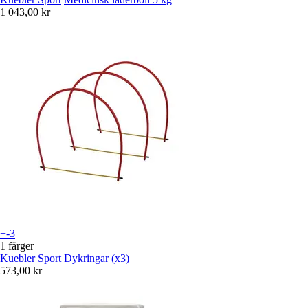
1 043,00 kr
+-3
1 färger
Kuebler Sport
Dykringar (x3)
573,00 kr