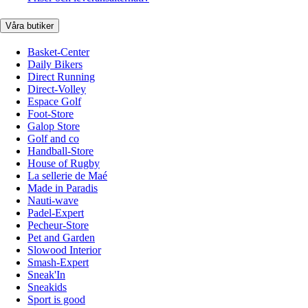
Våra butiker
Basket-Center
Daily Bikers
Direct Running
Direct-Volley
Espace Golf
Foot-Store
Galop Store
Golf and co
Handball-Store
House of Rugby
La sellerie de Maé
Made in Paradis
Nauti-wave
Padel-Expert
Pecheur-Store
Pet and Garden
Slowood Interior
Smash-Expert
Sneak'In
Sneakids
Sport is good