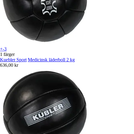
+-3
1 färger
Kuebler Sport
Medicinsk läderboll 2 kg
636,00 kr