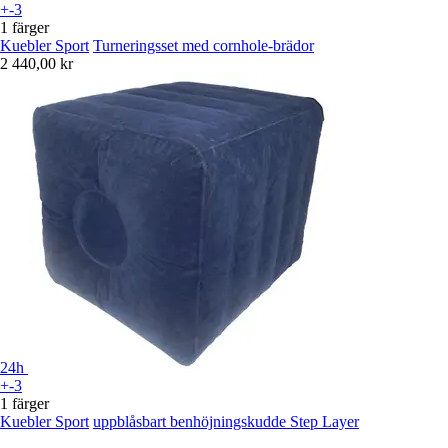
+-3
1 färger
Kuebler Sport
Turneringsset med cornhole-brädor
2 440,00 kr
24h
+-3
1 färger
Kuebler Sport
uppblåsbart benhöjningskudde Step Layer