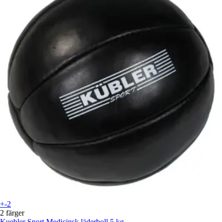
+-2
2 färger
Kuebler Sport
Medicinsk läderboll 5 kg