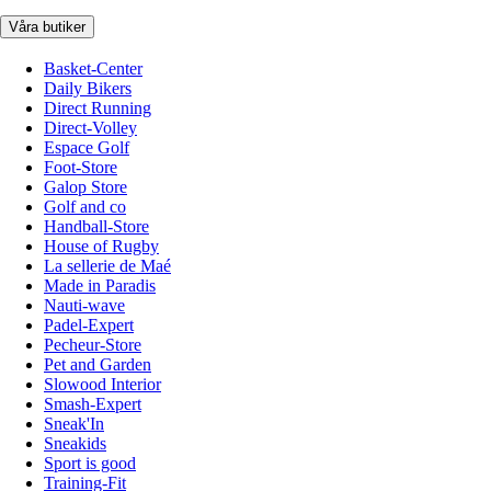
Våra butiker
Basket-Center
Daily Bikers
Direct Running
Direct-Volley
Espace Golf
Foot-Store
Galop Store
Golf and co
Handball-Store
House of Rugby
La sellerie de Maé
Made in Paradis
Nauti-wave
Padel-Expert
Pecheur-Store
Pet and Garden
Slowood Interior
Smash-Expert
Sneak'In
Sneakids
Sport is good
Training-Fit