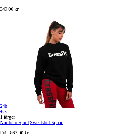
349,00 kr
24h
+-3
1 färger
Northern Spirit
Sweatshirt Squad
Från
867,00 kr