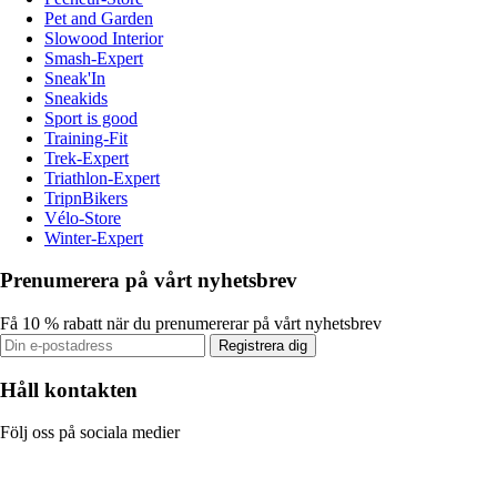
Pet and Garden
Slowood Interior
Smash-Expert
Sneak'In
Sneakids
Sport is good
Training-Fit
Trek-Expert
Triathlon-Expert
TripnBikers
Vélo-Store
Winter-Expert
Prenumerera på vårt nyhetsbrev
Få 10 % rabatt när du prenumererar på vårt nyhetsbrev
Registrera dig
Håll kontakten
Följ oss på sociala medier