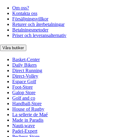
Om oss?
Kontakta oss
Försäljningsvillkor
Returer och återbetalningar
Betalningsmetoder
Priser och leveransalternativ
Våra butiker
Basket-Center
Daily Bikers
Direct Running
Direct-Volley
Espace Golf
Foot-Store
Galop Store
Golf and co
Handball-Store
House of Rugby
La sellerie de Maé
Made in Paradis
Nauti-wave
Padel-Expert
Pecheur-Store