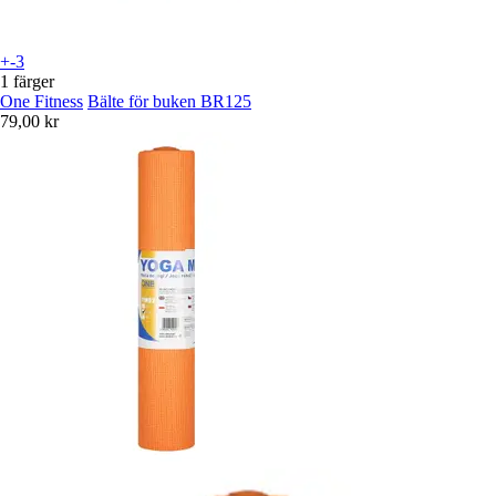
+-3
1 färger
One Fitness
Bälte för buken BR125
79,00 kr