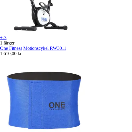
+-3
1 färger
One Fitness
Motionscykel RW3011
1 610,00 kr