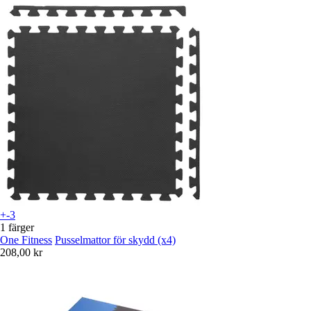
+-3
1 färger
One Fitness
Pusselmattor för skydd (x4)
208,00 kr