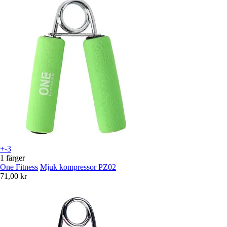
+-3
1 färger
One Fitness
Mjuk kompressor PZ02
71,00 kr