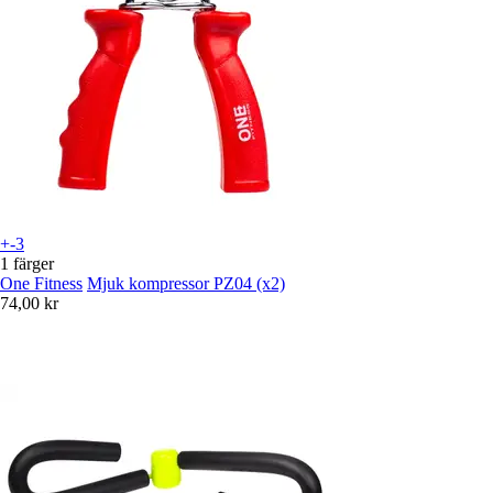
+-3
1 färger
One Fitness
Mjuk kompressor PZ04 (x2)
74,00 kr