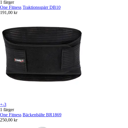
1 färger
One Fitness
Traktionsspärr DB10
191,00 kr
+-3
1 färger
One Fitness
Bäckenbälte BR1869
250,00 kr