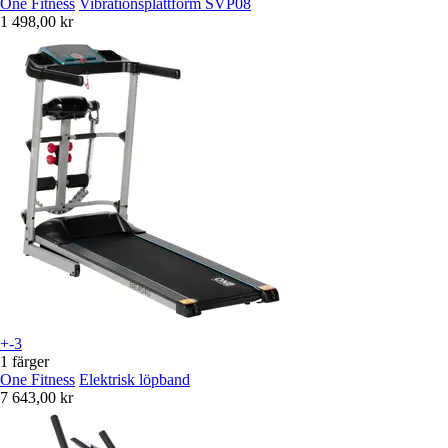
One Fitness
Vibrationsplattform SVP08
1 498,00 kr
+-3
1 färger
One Fitness
Elektrisk löpband
7 643,00 kr