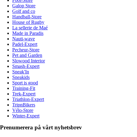
Foot-Store
Galop Store
Golf and co
Handball-Store
House of Rugby
La sellerie de Maé
Made in Paradis
Nauti-wave
Padel-Expert
Pecheur-Store
Pet and Garden
Slowood Interior
Smash-Expert
Sneak'In
Sneakids
Sport is good
Training-Fit
Trek-Expert
Triathlon-Expert
TripnBikers
Vélo-Store
Winter-Expert
Prenumerera på vårt nyhetsbrev