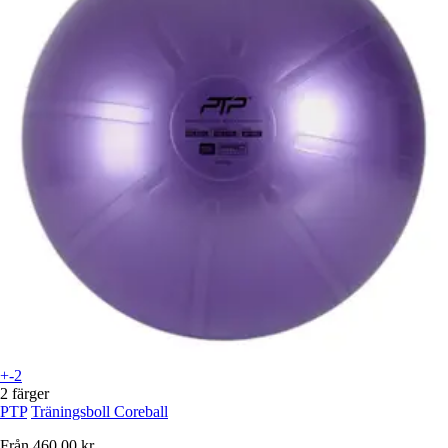
+-2
2 färger
PTP
Träningsboll Coreball
Från
460,00 kr