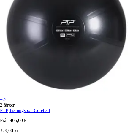
+-2
2 färger
PTP
Träningsboll Coreball
Från
405,00 kr
329,00 kr