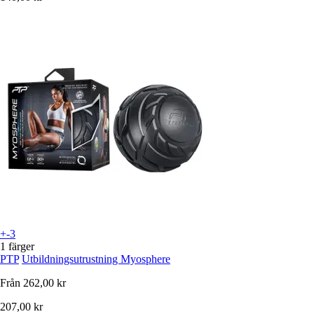
+-3
1 färger
PTP
Utbildningsutrustning Myosphere
Från
262,00 kr
207,00 kr