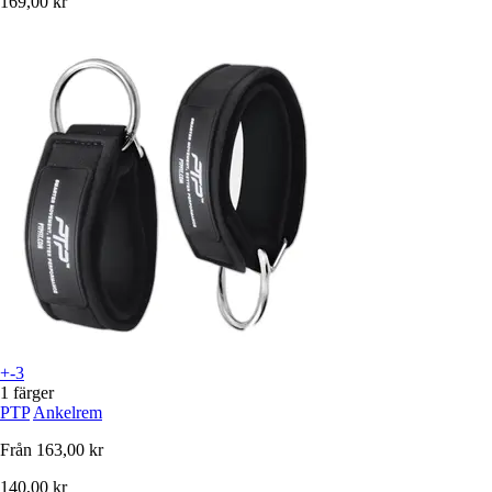
169,00 kr
+-3
1 färger
PTP
Ankelrem
Från
163,00 kr
140,00 kr