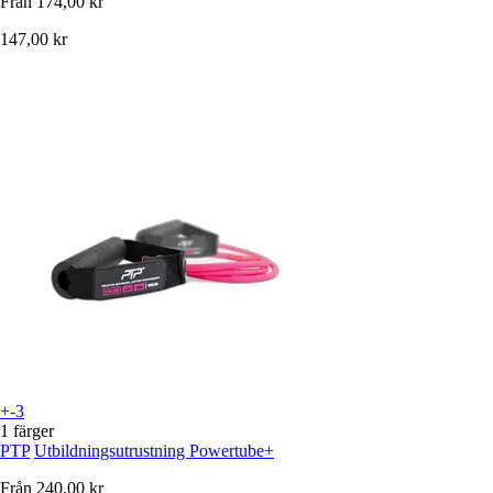
Från
174,00 kr
147,00 kr
+-3
1 färger
PTP
Utbildningsutrustning Powertube+
Från
240,00 kr