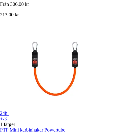
Från
306,00 kr
213,00 kr
24h
+-3
1 färger
PTP
Mini karbinhakar Powertube