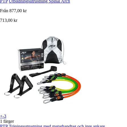
PTP
Utbildningsutrustning Spinal Arch
Från
877,00 kr
713,00 kr
+-3
1 färger
PTP
Träningsutrustning med matarhandtag och inre ankare