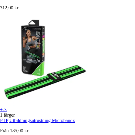
312,00 kr
+-3
1 färger
PTP
Utbildningsutrustning Microbandx
Från
185,00 kr