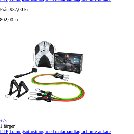
Från
987,00 kr
802,00 kr
+-3
1 färger
PTP
Träningsutrustning med matarhandtag och inre ankare