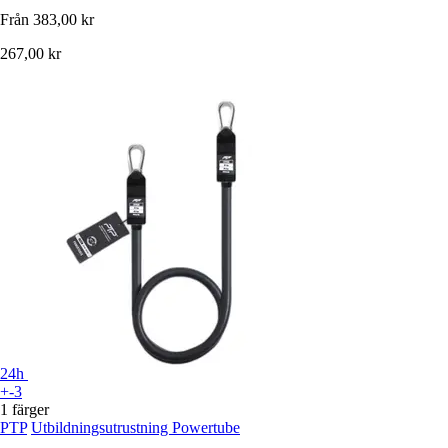
Från
383,00 kr
267,00 kr
24h
+-3
1 färger
PTP
Utbildningsutrustning Powertube