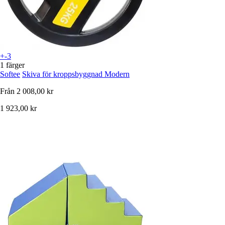
+-3
1 färger
Softee
Skiva för kroppsbyggnad Modern
Från
2 008,00 kr
1 923,00 kr