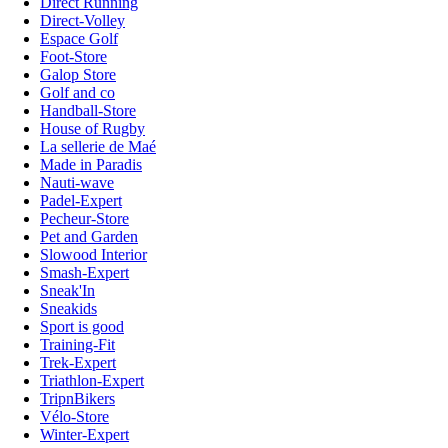
Direct Running
Direct-Volley
Espace Golf
Foot-Store
Galop Store
Golf and co
Handball-Store
House of Rugby
La sellerie de Maé
Made in Paradis
Nauti-wave
Padel-Expert
Pecheur-Store
Pet and Garden
Slowood Interior
Smash-Expert
Sneak'In
Sneakids
Sport is good
Training-Fit
Trek-Expert
Triathlon-Expert
TripnBikers
Vélo-Store
Winter-Expert