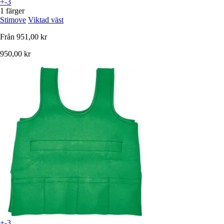
+-3
1 färger
Stimove
Viktad väst
Från
951,00 kr
950,00 kr
+-3