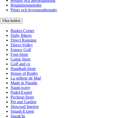
Returer och återbetalningar
Betalningsmetoder
Priser och leveransalternativ
Våra butiker
Basket-Center
Daily Bikers
Direct Running
Direct-Volley
Espace Golf
Foot-Store
Galop Store
Golf and co
Handball-Store
House of Rugby
La sellerie de Maé
Made in Paradis
Nauti-wave
Padel-Expert
Pecheur-Store
Pet and Garden
Slowood Interior
Smash-Expert
Sneak'In