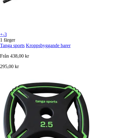
+-3
1 färger
Tanga sports
Kroppsbyggande barer
Från
438,00 kr
295,00 kr