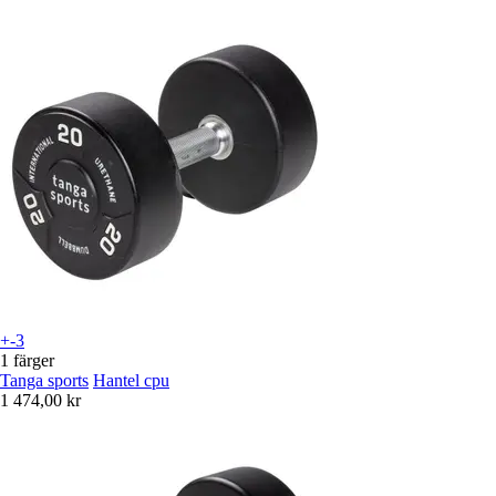
+-3
1 färger
Tanga sports
Hantel cpu
1 474,00 kr