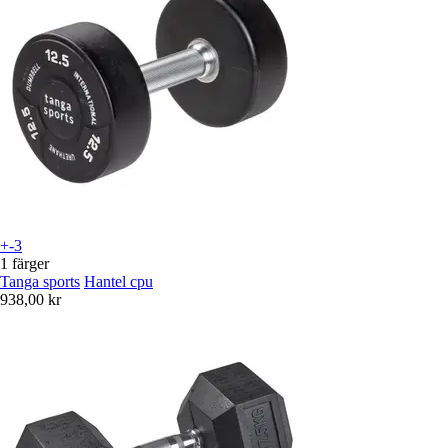
+-3
1 färger
Tanga sports
Hantel cpu
938,00 kr