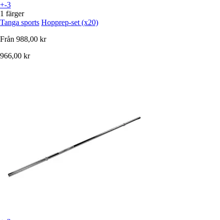
+-3
1 färger
Tanga sports
Hopprep-set (x20)
Från
988,00 kr
966,00 kr