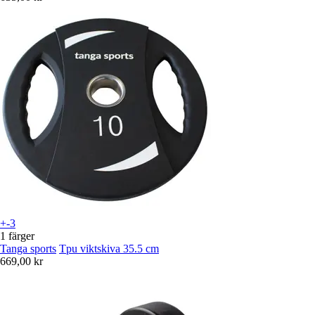
+-3
1 färger
Tanga sports
Tpu viktskiva 35.5 cm
669,00 kr