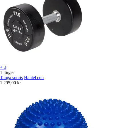
+-3
1 färger
Tanga sports
Hantel cpu
1 295,00 kr