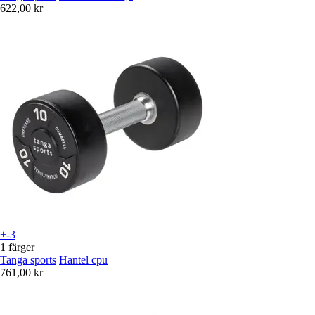
622,00 kr
+-3
1 färger
Tanga sports
Hantel cpu
761,00 kr