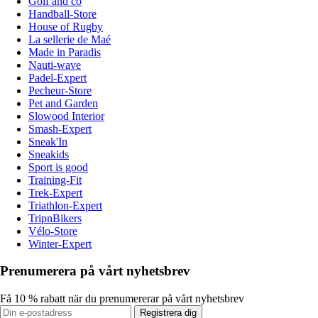
Golf and co
Handball-Store
House of Rugby
La sellerie de Maé
Made in Paradis
Nauti-wave
Padel-Expert
Pecheur-Store
Pet and Garden
Slowood Interior
Smash-Expert
Sneak'In
Sneakids
Sport is good
Training-Fit
Trek-Expert
Triathlon-Expert
TripnBikers
Vélo-Store
Winter-Expert
Prenumerera på vårt nyhetsbrev
Få 10 % rabatt när du prenumererar på vårt nyhetsbrev
Registrera dig