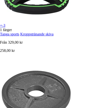
+-3
1 färger
Tanga sports
Kroppstränande skiva
Från
329,00 kr
258,00 kr