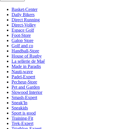
Basket-Center
Daily Bikers
Direct Running
Direct-Volley
Espace Golf
Foot-Store
Galop Store
Golf and co
Handball-Store
House of Rugby
La sellerie de Maé
Made in Paradis
Nauti-wave
Padel-Expert
Pecheur-Store
Pet and Garden
Slowood Interior
Smash-Expert
Sneak'In
Sneakids
Sport is good
Training-Fit
Trek-Expert
Triathlon-Expert