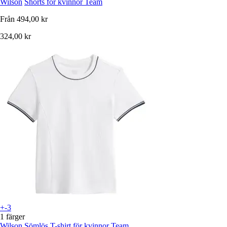
Wilson
Shorts för kvinnor Team
Från
494,00 kr
324,00 kr
+-3
1 färger
Wilson
Sömlös T-shirt för kvinnor Team