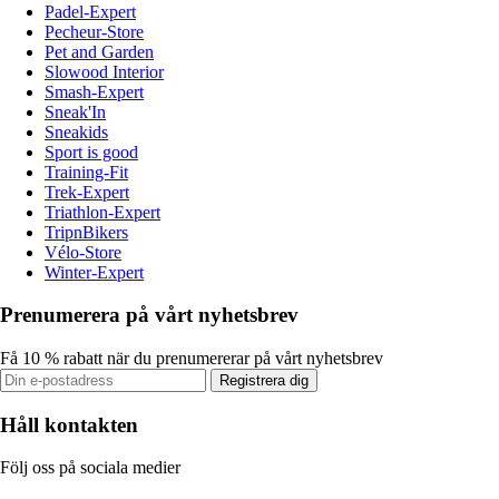
Padel-Expert
Pecheur-Store
Pet and Garden
Slowood Interior
Smash-Expert
Sneak'In
Sneakids
Sport is good
Training-Fit
Trek-Expert
Triathlon-Expert
TripnBikers
Vélo-Store
Winter-Expert
Prenumerera på vårt nyhetsbrev
Få 10 % rabatt när du prenumererar på vårt nyhetsbrev
Registrera dig
Håll kontakten
Följ oss på sociala medier